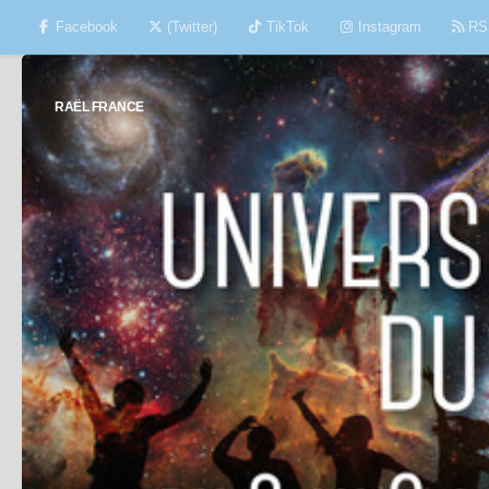
Facebook
(Twitter)
TikTok
Instagram
RS
Skip to content
RAËL FRANCE