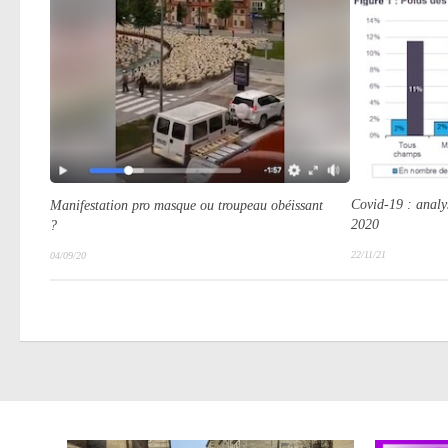
Covid-19 : analys
Manifestation pro masque ou troupeau obéissant
2020
?
22/11/21
04/09/20