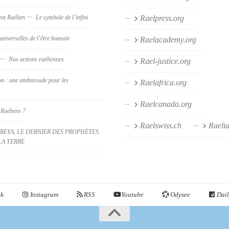
nt Raélien
Le symbole de l’infini
Raelpress.org
universelles de l’être humain
Raelacademy.org
Nos actions raéliennes
Rael-justice.org
on : une ambassade pour les
Raelafrica.org
Raelcanada.org
 Raéliens ?
Raelswiss.ch
Raeli
REYA, LE DERNIER DES PROPHÈTES
LA TERRE
ok
Instagram
RSS
Youtube
Odysee
Dail