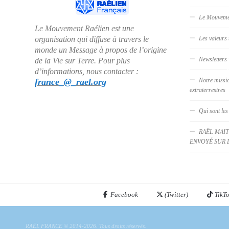
Le Mouveme
Le Mouvement Raélien est une
organisation qui diffuse à travers le
Les valeurs 
monde un Message à propos de l’origine
Newsletters
de la Vie sur Terre. Pour plus
d’informations, nous contacter :
france_@_rael.org
Notre missi
extraterrestres
Qui sont les
RAËL MAIT
ENVOYÉ SUR 
Facebook
(Twitter)
TikT
RAËL FRANCE © 2014-2026. Tous droits réservés.