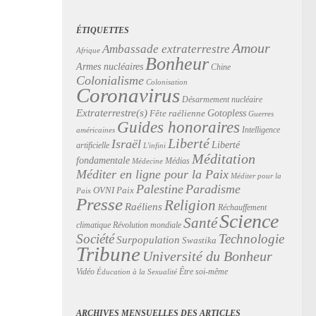
ÉTIQUETTES
Amour
Ambassade extraterrestre
Afrique
Bonheur
Armes nucléaires
Chine
Colonialisme
Colonisation
Coronavirus
Désarmement nucléaire
Extraterrestre(s)
Gotopless
Fête raélienne
Guerres
Guides honoraires
Intelligence
américaines
Liberté
Israël
Liberté
artificielle
L'infini
Méditation
fondamentale
Médias
Médecine
Méditer en ligne pour la Paix
Méditer pour la
Palestine
Paradisme
Paix
OVNI
Paix
Presse
Religion
Raéliens
Réchauffement
Science
Santé
Révolution mondiale
climatique
Technologie
Société
Surpopulation
Swastika
Tribune
Université du Bonheur
Vidéo
Être soi-même
Éducation à la Sexualité
ARCHIVES MENSUELLES DES ARTICLES