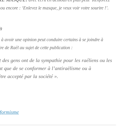
RE MASQUE!
avec écrit en dessous en plus petit
‘Renforcez
ou encore :
‘Enlevez le masque, je veux voir votre sourire !’
.
5)
à avoir une opinion peut conduire certains à se joindre à
e de Raël au sujet de cette publication :
 des gens ont de la sympathie pour les raéliens ou les
ent que de se conformer à l’antiraëlisme ou à
tre accepté par la société »
.
nformisme