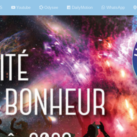
S
Youtube
Odysee
DailyMotion
WhatsApp