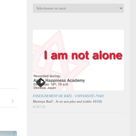
Archives
mensuelles
des
articles
ENSEIGNEMENT DE RAËL
/
UNIVERSITÉ-79AH
Maitreya Raël : Je ne suis plus seul (vidéo 10/10)
07/07/26