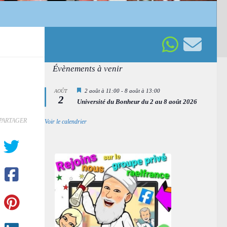
Évènements à venir
Mis
2 août à 11:00
-
8 août à 13:00
AOÛT
2
en
Université du Bonheur du 2 au 8 août 2026
avant
PARTAGER
Voir le calendrier