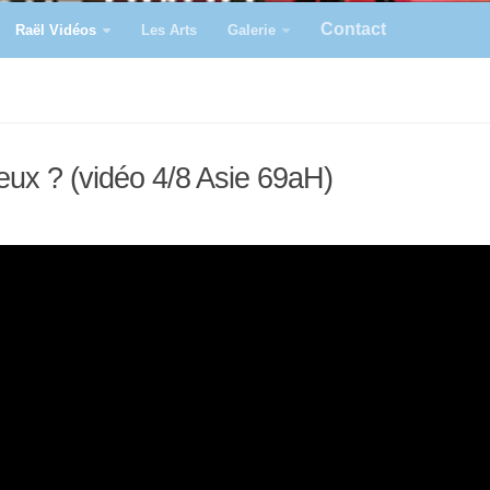
Contact
Raël Vidéos
Les Arts
Galerie
ux ? (vidéo 4/8 Asie 69aH)