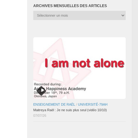
ARCHIVES MENSUELLES DES ARTICLES
Archives
mensuelles
des
articles
ENSEIGNEMENT DE RAËL
/
UNIVERSITÉ-79AH
Maitreya Raël : Je ne suis plus seul (vidéo 10/10)
07/07/26