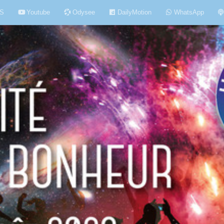
S
Youtube
Odysee
DailyMotion
WhatsApp