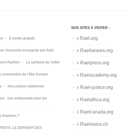
NOS SITES À VISITER :
Rael.org
ks
E-books gratuits
Raelianews.org
ion Sensuelle enseignée par Raël
ent Raélien
Le symbole de l’infini
Raelpress.org
s universelles de l’être humain
Raelacademy.org
s
Nos actions raéliennes
Rael-justice.org
ion : une ambassade pour les
Raelafrica.org
s
Raelcanada.org
es Raéliens ?
Raelswiss.ch
TREYA, LE DERNIER DES