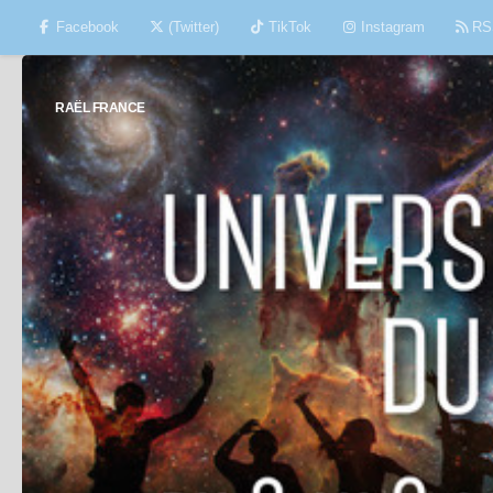
Facebook
(Twitter)
TikTok
Instagram
RS
Skip to content
RAËL FRANCE