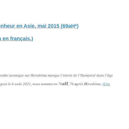
onheur en Asie, mai 2015 (69aH*)
 en français.)
a bombe atomique sur Hiroshima marque l’entrée de l’Humanité dans l’âge
aH
 depuis le 6 août 2021, nous sommes en 76
, 76
a
près
H
iroshima.
(Lire