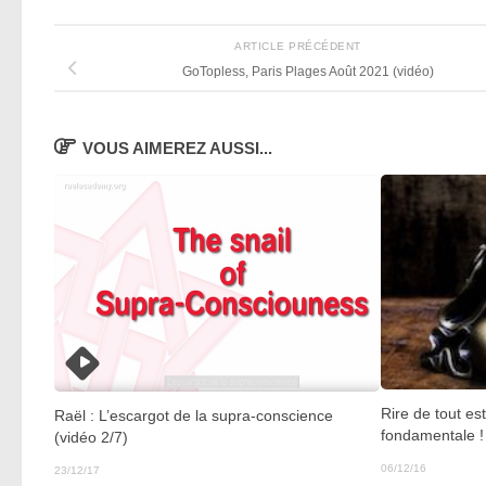
ARTICLE PRÉCÉDENT
GoTopless, Paris Plages Août 2021 (vidéo)
VOUS AIMEREZ AUSSI...
Rire de tout est
Raël : L’escargot de la supra-conscience
fondamentale !
(vidéo 2/7)
06/12/16
23/12/17