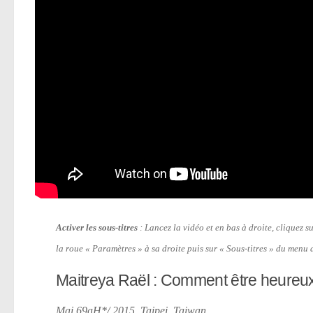
Activer les sous-titres
: Lancez la vidéo et en bas à droite, cliquez s
la roue « Paramètres » à sa droite puis sur « Sous-titres » du menu 
Maitreya Raël : Comment être heureux 
Mai 69aH*/ 2015, Taipei, Taiwan