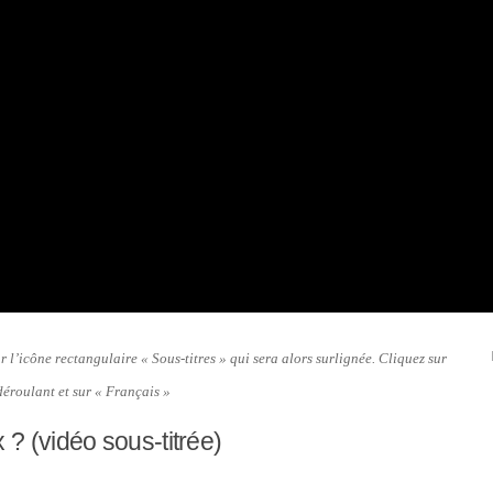
ur l’icône rectangulaire « Sous-titres » qui sera alors surlignée. Cliquez sur
déroulant et sur « Français »
? (vidéo sous-titrée)