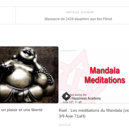
ARTICLE SUIVANT
Massacre de 1428 dauphins aux Iles Féroé
 un plaisir et une liberté
Raël : Les méditations du Mandala (vi
3/9 Asie 71aH)
26/12/18