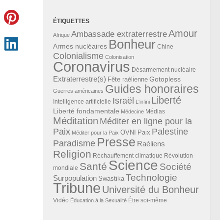
ÉTIQUETTES
Amour
Ambassade extraterrestre
Afrique
Bonheur
Armes nucléaires
Chine
Colonialisme
Colonisation
Coronavirus
Désarmement nucléaire
Extraterrestre(s)
Gotopless
Fête raélienne
Guides honoraires
Guerres américaines
Liberté
Israël
Intelligence artificielle
L'infini
Liberté fondamentale
Médias
Médecine
Méditation
Méditer en ligne pour la
Paix
Palestine
Paix
OVNI
Méditer pour la Paix
Presse
Paradisme
Raéliens
Religion
Révolution
Réchauffement climatique
Science
Santé
Société
mondiale
Technologie
Surpopulation
Swastika
Tribune
Université du Bonheur
Vidéo
Éducation à la Sexualité
Être soi-même