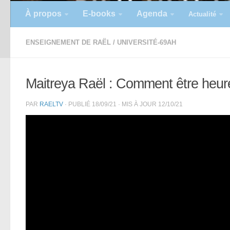
À propos
E-books
Agenda
Actualité
ENSEIGNEMENT DE RAËL
/
UNIVERSITÉ-69AH
Maitreya Raël : Comment être heure
PAR
RAELTV
· PUBLIÉ
18/09/21
· MIS À JOUR
12/10/21