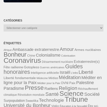
CATÉGORIES
Catégories
ÉTIQUETTES
Amour
Ambassade extraterrestre
Armes nucléaires
Afrique
Bonheur
Colonialisme
Chine
Colonisation
Coronavirus
Extraterrestre(s)
Désarmement nucléaire
Guides
Gotopless
Fête raélienne
Guerres américaines
honoraires
Liberté
Israël
Intelligence artificielle
L'infini
Méditation
Méditer en
Liberté fondamentale
Médias
Médecine
ligne pour la Paix
Palestine
Paix
OVNI
Méditer pour la Paix
Presse
Religion
Paradisme
Raéliens
Réchauffement
Science
Santé
Société
Révolution mondiale
climatique
Tribune
Technologie
Surpopulation
Swastika
Université du Bonheur
Vidéo
Éducation à la Sexualité
Être soi-