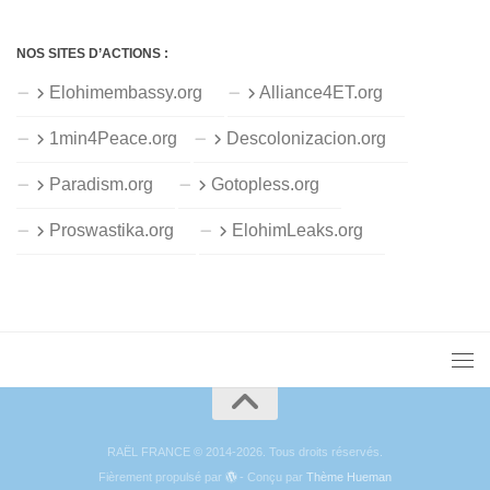
NOS SITES D’ACTIONS :
Elohimembassy.org
Alliance4ET.org
1min4Peace.org
Descolonizacion.org
Paradism.org
Gotopless.org
Proswastika.org
ElohimLeaks.org
RAËL FRANCE © 2014-2026. Tous droits réservés.
Fièrement propulsé par
- Conçu par
Thème Hueman