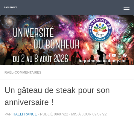
Skip to content
RAËL FRANCE
RAËL-COMMENTAIRES
Un gâteau de steak pour son
anniversaire !
PAR
RAELFRANCE
· PUBLIÉ
09/07/22
· MIS À JOUR
09/07/22