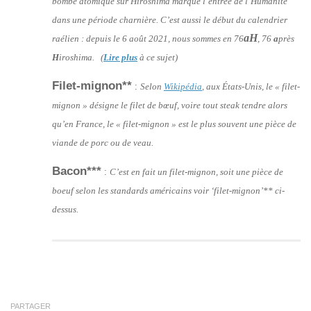
bombe atomique sur Hiroshima marque l’entrée de l’Humanité
dans une période charnière. C’est aussi le début du calendrier
aH
raélien : depuis le 6 août 2021, nous sommes en 76
, 76
a
près
H
iroshima. (
Lire plus
à ce sujet)
Filet-mignon**
:
Selon
Wikipédia
, aux États-Unis, le « filet-
mignon » désigne le filet de bœuf, voire tout steak tendre alors
qu’en France, le « filet-mignon » est le plus souvent une pièce de
viande de porc ou de veau.
Bacon***
:
C’est en fait un filet-mignon, soit une pièce de
boeuf selon les standards américains voir ‘filet-mignon’** ci-
dessus.
PARTAGER