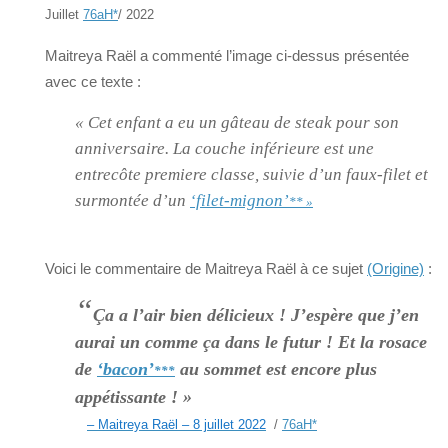
Juillet
76aH
*
/ 2022
Maitreya Raël a commenté l’image ci-dessus présentée
avec ce texte :
« Cet enfant a eu un gâteau de steak pour son
anniversaire. La couche inférieure est une
entrecôte premiere classe, suivie d’un faux-filet et
surmontée d’un
‘filet-mignon’
** »
Voici le commentaire de Maitreya Raël à ce sujet
(Origine)
:
“
Ça a l’air bien délicieux ! J’espère que j’en
aurai un comme ça dans le futur ! Et la rosace
de
‘bacon’
au sommet est encore plus
***
appétissante ! »
– Maitreya Raël – 8 juillet 2022
/
76aH
*