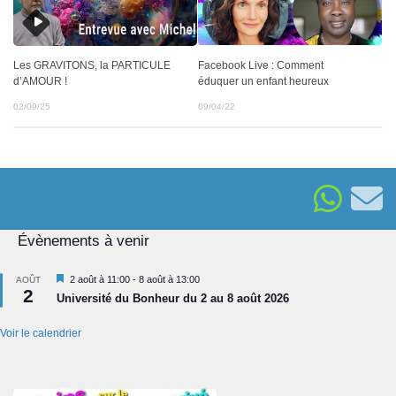
Facebook Live : Comment
Les GRAVITONS, la PARTICULE
éduquer un enfant heureux
d’AMOUR !
09/04/22
02/09/25
Évènements à venir
Mis
2 août à 11:00
-
8 août à 13:00
AOÛT
2
en
Université du Bonheur du 2 au 8 août 2026
avant
Voir le calendrier