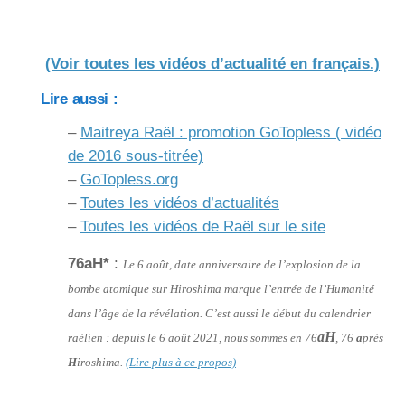
(Voir toutes les vidéos d’actualité en français.)
Lire aussi :
–
Maitreya Raël : promotion GoTopless ( vidéo
de 2016 sous-titrée)
–
GoTopless.org
–
Toutes les vidéos d’actualités
–
Toutes les vidéos de Raël sur le site
76aH*
:
Le 6 août, date anniversaire de l’explosion de la
bombe atomique sur Hiroshima marque l’entrée de l’Humanité
dans l’âge de la révélation. C’est aussi le début du calendrier
aH
raélien : depuis le 6 août 2021, nous sommes en 76
, 76
a
près
H
iroshima.
(Lire plus à ce propos)