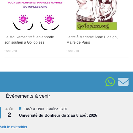
Le Mouvement raélien apporte
Lettre à Madame Anne Hidalgo,
son soutien à GoTopless
Maire de Paris
25/08/20
25/08/18
Évènements à venir
Mis
2 août à 11:00
-
8 août à 13:00
AOÛT
2
en
Université du Bonheur du 2 au 8 août 2026
avant
Voir le calendrier