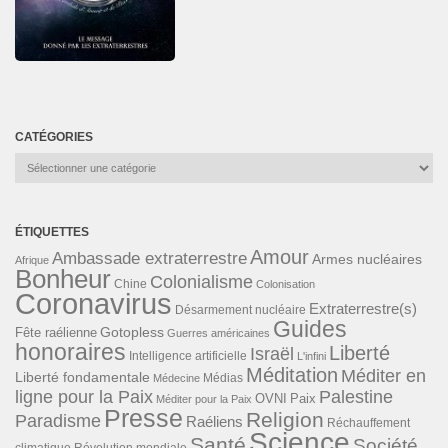
CATÉGORIES
Catégories
ÉTIQUETTES
Amour
Ambassade extraterrestre
Armes nucléaires
Afrique
Bonheur
Colonialisme
Chine
Colonisation
Coronavirus
Extraterrestre(s)
Désarmement nucléaire
Guides
Gotopless
Fête raélienne
Guerres américaines
honoraires
Liberté
Israël
Intelligence artificielle
L'infini
Méditation
Méditer en
Liberté fondamentale
Médias
Médecine
ligne pour la Paix
Palestine
Paix
OVNI
Méditer pour la Paix
Presse
Religion
Paradisme
Raéliens
Réchauffement
Science
Santé
Société
Révolution mondiale
climatique