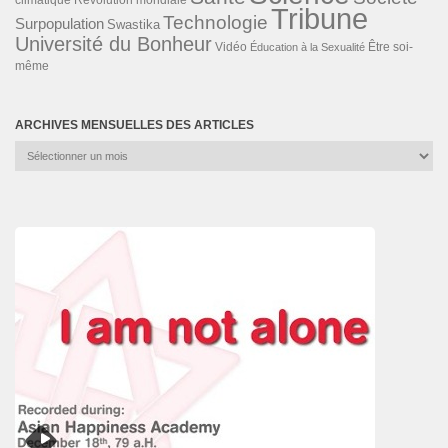
Tribune
Technologie
Surpopulation
Swastika
Université du Bonheur
Vidéo
Éducation à la Sexualité
Être soi-
même
ARCHIVES MENSUELLES DES ARTICLES
Archives
mensuelles
des
articles