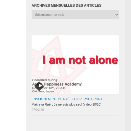
ARCHIVES MENSUELLES DES ARTICLES
Archives
mensuelles
des
articles
ENSEIGNEMENT DE RAËL
/
UNIVERSITÉ-79AH
Maitreya Raël : Je ne suis plus seul (vidéo 10/10)
07/07/26