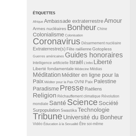
ÉTIQUETTES
Amour
Ambassade extraterrestre
Afrique
Bonheur
Armes nucléaires
Chine
Colonialisme
Colonisation
Coronavirus
Désarmement nucléaire
Extraterrestre(s)
Gotopless
Fête raélienne
Guides honoraires
Guerres américaines
Liberté
Israël
Intelligence artificielle
L'infini
Liberté fondamentale
Médias
Médecine
Méditation
Méditer en ligne pour la
Paix
Palestine
Paix
OVNI
Méditer pour la Paix
Presse
Paradisme
Raéliens
Religion
Révolution
Réchauffement climatique
Science
Santé
Société
mondiale
Technologie
Surpopulation
Swastika
Tribune
Université du Bonheur
Vidéo
Éducation à la Sexualité
Être soi-même