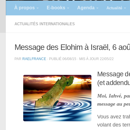
À propos
E-books
Agenda
Actualité
ACTUALITÉS INTERNATIONALES
Message des Elohim à Israël, 6 ao
PAR
RAELFRANCE
· PUBLIÉ
06/08/15
· MIS À JOUR
22/05/22
Message des
(et addend
Moi, Iahvé, pa
message au peu
Vous avez tra
volant des te