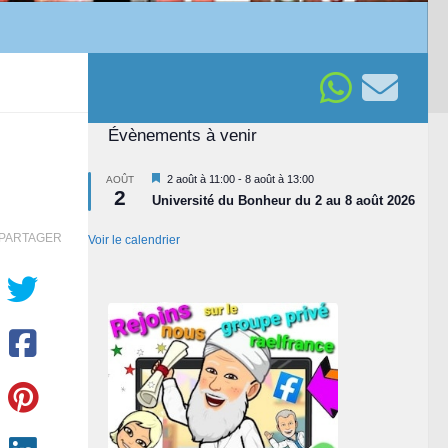
Évènements à venir
Mis
2 août à 11:00
-
8 août à 13:00
AOÛT
2
en
Université du Bonheur du 2 au 8 août 2026
avant
PARTAGER
Voir le calendrier