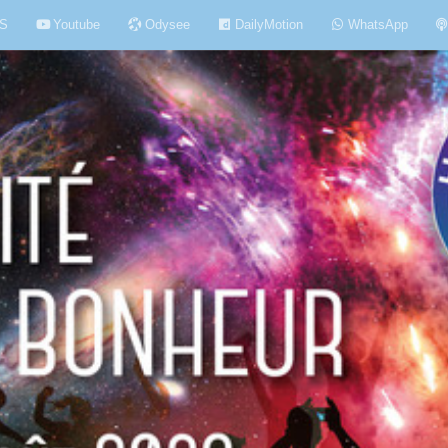
S
Youtube
Odysee
DailyMotion
WhatsApp