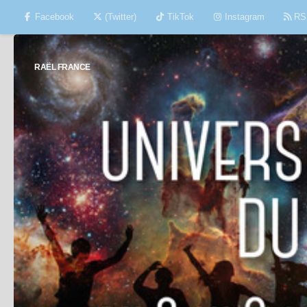
Facebook
(Twitter)
TikTok
Instagram
RS
Skip to content
RAËL FRANCE