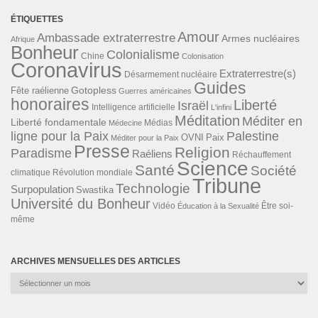
ÉTIQUETTES
Amour
Ambassade extraterrestre
Armes nucléaires
Afrique
Bonheur
Colonialisme
Chine
Colonisation
Coronavirus
Extraterrestre(s)
Désarmement nucléaire
Guides
Gotopless
Fête raélienne
Guerres américaines
honoraires
Liberté
Israël
Intelligence artificielle
L'infini
Méditation
Méditer en
Liberté fondamentale
Médias
Médecine
ligne pour la Paix
Palestine
Paix
OVNI
Méditer pour la Paix
Presse
Religion
Paradisme
Raéliens
Réchauffement
Science
Santé
Société
Révolution mondiale
climatique
Tribune
Technologie
Surpopulation
Swastika
Université du Bonheur
Vidéo
Éducation à la Sexualité
Être soi-
même
ARCHIVES MENSUELLES DES ARTICLES
Archives
mensuelles
des