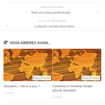
ARTICLE SUIVANT
Raël une vision panafricaniste
ARTICLE PRÉCÉDENT
La liberté c’est être vous-même
VOUS AIMEREZ AUSSI...
Construire le Troisième Temple
Jérusalem,
« Ville de la paix»
?
près de Jérusalem
27/10/24
16/09/22