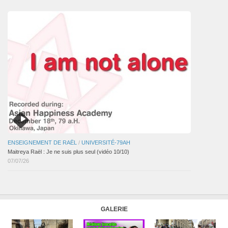
articles
ENSEIGNEMENT DE RAËL
/
UNIVERSITÉ-79AH
Maitreya Raël : Je ne suis plus seul (vidéo 10/10)
07/07/26
GALERIE