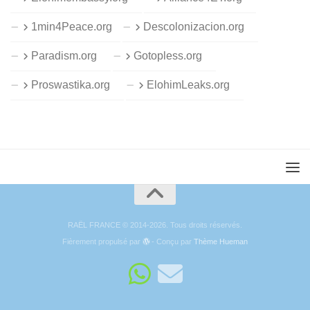
1min4Peace.org
Descolonizacion.org
Paradism.org
Gotopless.org
Proswastika.org
ElohimLeaks.org
RAËL FRANCE © 2014-2026. Tous droits réservés.
Fièrement propulsé par
- Conçu par
Thème Hueman