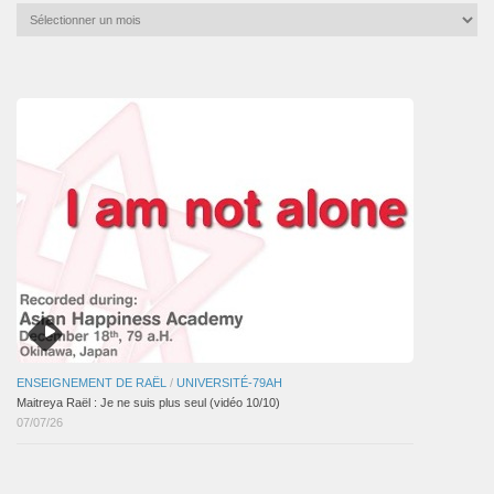
Archives
mensuelles
des
articles
ENSEIGNEMENT DE RAËL
/
UNIVERSITÉ-79AH
Maitreya Raël : Je ne suis plus seul (vidéo 10/10)
07/07/26