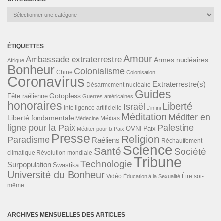
Catégories
ÉTIQUETTES
Amour
Ambassade extraterrestre
Armes nucléaires
Afrique
Bonheur
Colonialisme
Chine
Colonisation
Coronavirus
Extraterrestre(s)
Désarmement nucléaire
Guides
Gotopless
Fête raélienne
Guerres américaines
honoraires
Liberté
Israël
Intelligence artificielle
L'infini
Méditation
Méditer en
Liberté fondamentale
Médias
Médecine
ligne pour la Paix
Palestine
Paix
OVNI
Méditer pour la Paix
Presse
Religion
Paradisme
Raéliens
Réchauffement
Science
Santé
Société
Révolution mondiale
climatique
Tribune
Technologie
Surpopulation
Swastika
Université du Bonheur
Vidéo
Éducation à la Sexualité
Être soi-
même
ARCHIVES MENSUELLES DES ARTICLES