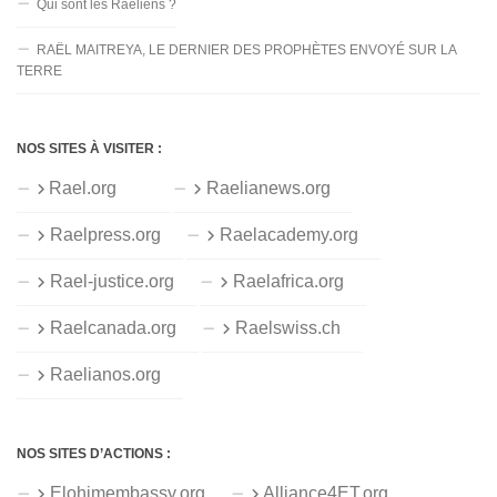
Qui sont les Raéliens ?
RAËL MAITREYA, LE DERNIER DES PROPHÈTES ENVOYÉ SUR LA
TERRE
NOS SITES À VISITER :
Rael.org
Raelianews.org
Raelpress.org
Raelacademy.org
Rael-justice.org
Raelafrica.org
Raelcanada.org
Raelswiss.ch
Raelianos.org
NOS SITES D’ACTIONS :
Elohimembassy.org
Alliance4ET.org