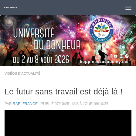
Skip to content
RAËL FRANCE
VIDÉOS D'ACTUALITÉ
Le futur sans travail est déjà là !
PAR
RAELFRANCE
· PUBLIÉ
07/10/25
· MIS À JOUR
09/10/25