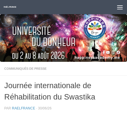
Skip to content
RAËL FRANCE
COMMUNIQUÉS DE PRESSE
Journée internationale de
Réhabilitation du Swastika
PAR
RAELFRANCE
·
30/06/26