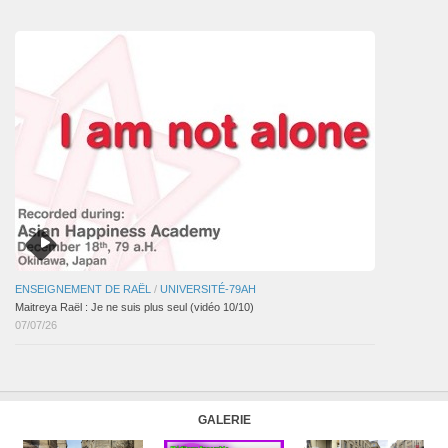
articles
ENSEIGNEMENT DE RAËL
/
UNIVERSITÉ-79AH
Maitreya Raël : Je ne suis plus seul (vidéo 10/10)
07/07/26
GALERIE