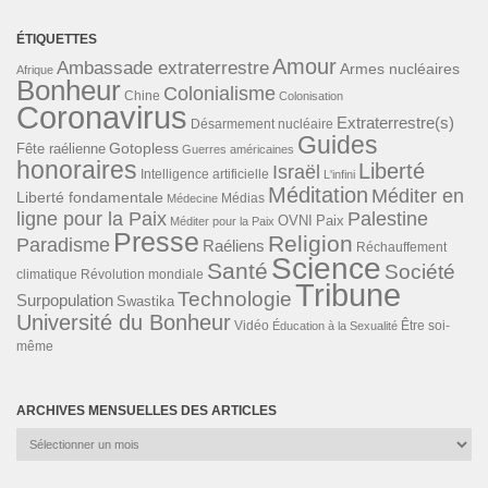
ÉTIQUETTES
Amour
Ambassade extraterrestre
Armes nucléaires
Afrique
Bonheur
Colonialisme
Chine
Colonisation
Coronavirus
Extraterrestre(s)
Désarmement nucléaire
Guides
Gotopless
Fête raélienne
Guerres américaines
honoraires
Liberté
Israël
Intelligence artificielle
L'infini
Méditation
Méditer en
Liberté fondamentale
Médias
Médecine
ligne pour la Paix
Palestine
Paix
OVNI
Méditer pour la Paix
Presse
Religion
Paradisme
Raéliens
Réchauffement
Science
Santé
Société
Révolution mondiale
climatique
Tribune
Technologie
Surpopulation
Swastika
Université du Bonheur
Vidéo
Éducation à la Sexualité
Être soi-
même
ARCHIVES MENSUELLES DES ARTICLES
Archives
mensuelles
des