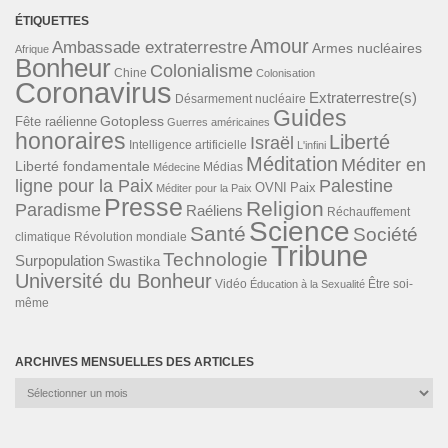
ÉTIQUETTES
Amour
Ambassade extraterrestre
Armes nucléaires
Afrique
Bonheur
Colonialisme
Chine
Colonisation
Coronavirus
Extraterrestre(s)
Désarmement nucléaire
Guides
Gotopless
Fête raélienne
Guerres américaines
honoraires
Liberté
Israël
Intelligence artificielle
L'infini
Méditation
Méditer en
Liberté fondamentale
Médias
Médecine
ligne pour la Paix
Palestine
Paix
OVNI
Méditer pour la Paix
Presse
Religion
Paradisme
Raéliens
Réchauffement
Science
Santé
Société
Révolution mondiale
climatique
Tribune
Technologie
Surpopulation
Swastika
Université du Bonheur
Vidéo
Éducation à la Sexualité
Être soi-
même
ARCHIVES MENSUELLES DES ARTICLES
Archives
mensuelles
des
articles