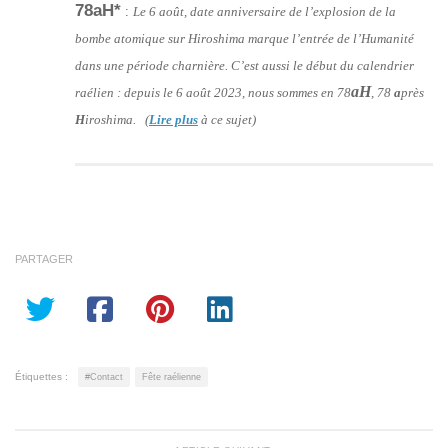
78aH*
:
Le 6 août, date anniversaire de l’explosion de la
bombe atomique sur Hiroshima marque l’entrée de l’Humanité
dans une période charnière. C’est aussi le début du calendrier
aH
raélien : depuis le 6 août 2023, nous sommes en 78
, 78
a
près
H
iroshima. (
Lire plus
à ce sujet)
PARTAGER
Étiquettes :
#Contact
Fête raélienne