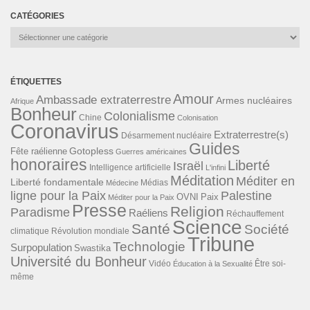
CATÉGORIES
Catégories
ÉTIQUETTES
Amour
Ambassade extraterrestre
Armes nucléaires
Afrique
Bonheur
Colonialisme
Chine
Colonisation
Coronavirus
Extraterrestre(s)
Désarmement nucléaire
Guides
Gotopless
Fête raélienne
Guerres américaines
honoraires
Liberté
Israël
Intelligence artificielle
L'infini
Méditation
Méditer en
Liberté fondamentale
Médias
Médecine
ligne pour la Paix
Palestine
Paix
OVNI
Méditer pour la Paix
Presse
Religion
Paradisme
Raéliens
Réchauffement
Science
Santé
Société
Révolution mondiale
climatique
Tribune
Technologie
Surpopulation
Swastika
Université du Bonheur
Vidéo
Éducation à la Sexualité
Être soi-
même