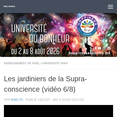
Skip to content
RAËL FRANCE
ENSEIGNEMENT DE RAËL
/
UNIVERSITÉ-78AH
Les jardiniers de la Supra-
conscience (vidéo 6/8)
PAR
RAELTV
· PUBLIÉ
19/12/25
· MIS À JOUR
16/12/25