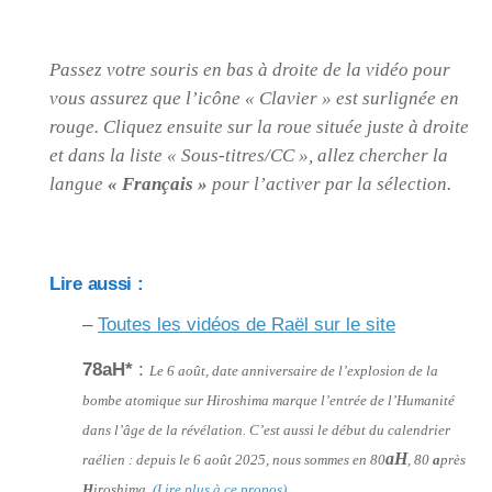
Passez votre souris en bas à droite de la vidéo pour
vous assurez que l’icône « Clavier » est surlignée en
rouge. Cliquez ensuite sur la roue située juste à droite
et dans la liste « Sous-titres/CC », allez chercher la
langue
« Français »
pour l’activer par la sélection.
Lire aussi :
–
Toutes les vidéos de Raël sur le site
78aH*
:
Le 6 août, date anniversaire de l’explosion de la
bombe atomique sur Hiroshima marque l’entrée de l’Humanité
dans l’âge de la révélation. C’est aussi le début du calendrier
aH
raélien : depuis le 6 août 2025, nous sommes en 80
, 80
a
près
H
iroshima.
(Lire plus à ce propos)