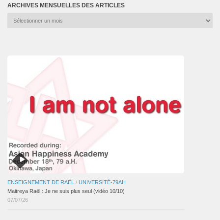
ARCHIVES MENSUELLES DES ARTICLES
Archives
mensuelles
des
articles
ENSEIGNEMENT DE RAËL
/
UNIVERSITÉ-79AH
Maitreya Raël : Je ne suis plus seul (vidéo 10/10)
07/07/26