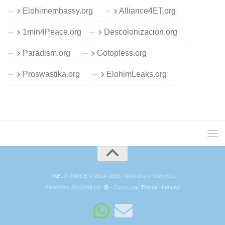
Elohimembassy.org
Alliance4ET.org
1min4Peace.org
Descolonizacion.org
Paradism.org
Gotopless.org
Proswastika.org
ElohimLeaks.org
RAËL FRANCE © 2014-2026. Tous droits réservés.
Fièrement propulsé par
- Conçu par
Thème Hueman