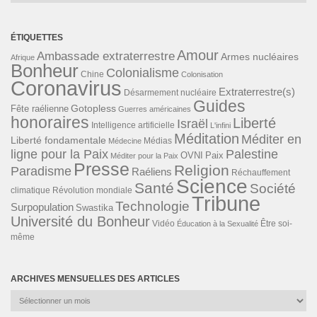
ÉTIQUETTES
Amour
Ambassade extraterrestre
Armes nucléaires
Afrique
Bonheur
Colonialisme
Chine
Colonisation
Coronavirus
Extraterrestre(s)
Désarmement nucléaire
Guides
Gotopless
Fête raélienne
Guerres américaines
honoraires
Liberté
Israël
Intelligence artificielle
L'infini
Méditation
Méditer en
Liberté fondamentale
Médias
Médecine
ligne pour la Paix
Palestine
Paix
OVNI
Méditer pour la Paix
Presse
Religion
Paradisme
Raéliens
Réchauffement
Science
Santé
Société
Révolution mondiale
climatique
Tribune
Technologie
Surpopulation
Swastika
Université du Bonheur
Vidéo
Éducation à la Sexualité
Être soi-
même
ARCHIVES MENSUELLES DES ARTICLES
Archives
mensuelles