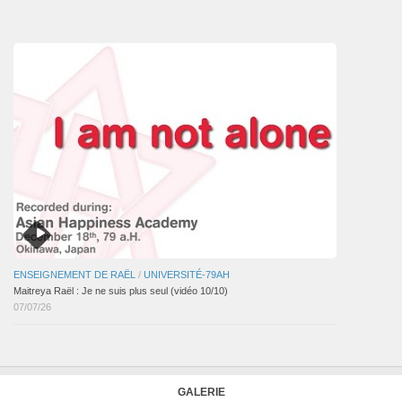
des
articles
ENSEIGNEMENT DE RAËL
/
UNIVERSITÉ-79AH
Maitreya Raël : Je ne suis plus seul (vidéo 10/10)
07/07/26
GALERIE