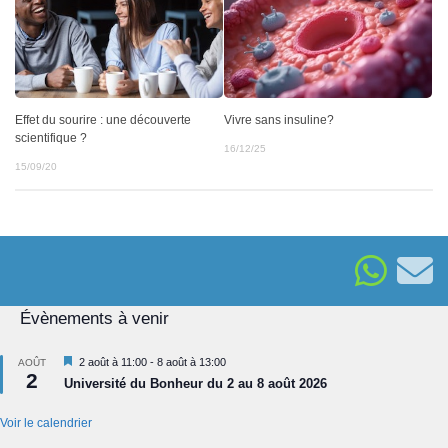
Vivre sans insuline?
Effet du sourire : une découverte
scientifique ?
16/12/25
15/09/20
Évènements à venir
Mis
2 août à 11:00
-
8 août à 13:00
AOÛT
2
en
Université du Bonheur du 2 au 8 août 2026
avant
Voir le calendrier