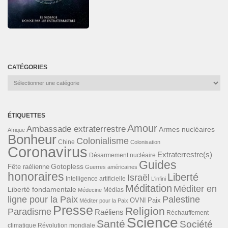
CATÉGORIES
Catégories
ÉTIQUETTES
Amour
Ambassade extraterrestre
Armes nucléaires
Afrique
Bonheur
Colonialisme
Chine
Colonisation
Coronavirus
Extraterrestre(s)
Désarmement nucléaire
Guides
Gotopless
Fête raélienne
Guerres américaines
honoraires
Liberté
Israël
Intelligence artificielle
L'infini
Méditation
Méditer en
Liberté fondamentale
Médias
Médecine
ligne pour la Paix
Palestine
Paix
OVNI
Méditer pour la Paix
Presse
Religion
Paradisme
Raéliens
Réchauffement
Science
Santé
Société
Révolution mondiale
climatique