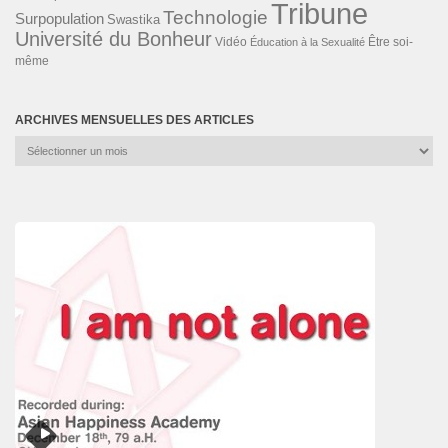
Tribune
Technologie
Surpopulation
Swastika
Université du Bonheur
Vidéo
Éducation à la Sexualité
Être soi-
même
ARCHIVES MENSUELLES DES ARTICLES
Archives
mensuelles
des
articles