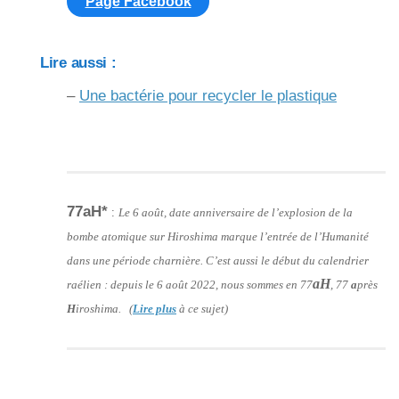
Page Facebook
Lire aussi :
–
Une bactérie pour recycler le plastique
77aH*
:
Le 6 août, date anniversaire de l’explosion de la
bombe atomique sur Hiroshima marque l’entrée de l’Humanité
dans une période charnière. C’est aussi le début du calendrier
aH
raélien : depuis le 6 août 2022, nous sommes en 77
, 77
a
près
H
iroshima. (
Lire plus
à ce sujet)