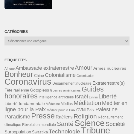
CATÉGORIES
Catégories
ÉTIQUETTES
Amour
Ambassade extraterrestre
Armes nucléaires
Afrique
Bonheur
Colonialisme
Chine
Colonisation
Coronavirus
Extraterrestre(s)
Désarmement nucléaire
Guides
Gotopless
Fête raélienne
Guerres américaines
honoraires
Liberté
Israël
Intelligence artificielle
L'infini
Méditation
Méditer en
Liberté fondamentale
Médias
Médecine
ligne pour la Paix
Palestine
Paix
OVNI
Méditer pour la Paix
Presse
Religion
Paradisme
Raéliens
Réchauffement
Science
Santé
Société
Révolution mondiale
climatique
Tribune
Technologie
Surpopulation
Swastika