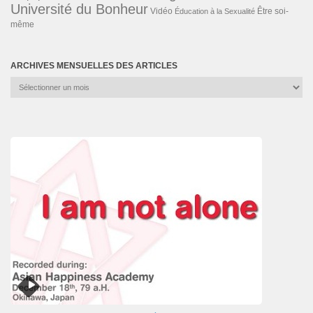
Université du Bonheur
Vidéo
Éducation à la Sexualité
Être soi-
même
ARCHIVES MENSUELLES DES ARTICLES
Archives
mensuelles
des
articles