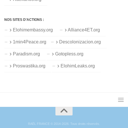
NOS SITES D’ACTIONS :
Elohimembassy.org
Alliance4ET.org
1min4Peace.org
Descolonizacion.org
Paradism.org
Gotopless.org
Proswastika.org
ElohimLeaks.org
RAËL FRANCE © 2014-2026. Tous droits réservés.