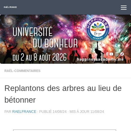
Skip to content
RAËL FRANCE
RAËL-COMMENTAIRES
Replantons des arbres au lieu de
bétonner
PAR
RAELFRANCE
· PUBLIÉ
14/08/24
· MIS À JOUR
11/08/24