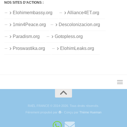
NOS SITES D’ACTIONS :
Elohimembassy.org
Alliance4ET.org
1min4Peace.org
Descolonizacion.org
Paradism.org
Gotopless.org
Proswastika.org
ElohimLeaks.org
RAËL FRANCE © 2014-2026. Tous droits réservés.
Fièrement propulsé par
- Conçu par
Thème Hueman