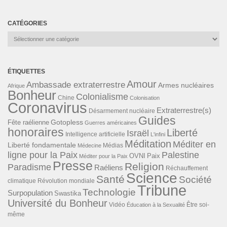
CATÉGORIES
Catégories
ÉTIQUETTES
Amour
Ambassade extraterrestre
Armes nucléaires
Afrique
Bonheur
Colonialisme
Chine
Colonisation
Coronavirus
Extraterrestre(s)
Désarmement nucléaire
Guides
Gotopless
Fête raélienne
Guerres américaines
honoraires
Liberté
Israël
Intelligence artificielle
L'infini
Méditation
Méditer en
Liberté fondamentale
Médias
Médecine
ligne pour la Paix
Palestine
Paix
OVNI
Méditer pour la Paix
Presse
Religion
Paradisme
Raéliens
Réchauffement
Science
Santé
Société
Révolution mondiale
climatique
Tribune
Technologie
Surpopulation
Swastika
Université du Bonheur
Vidéo
Éducation à la Sexualité
Être soi-
même