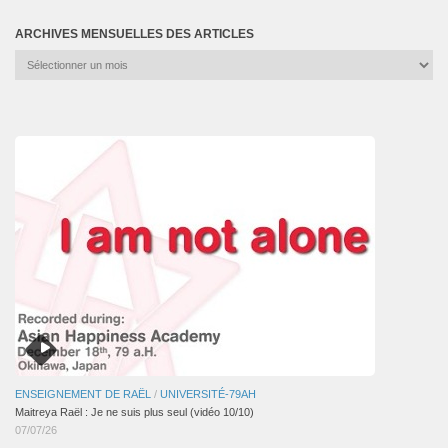
ARCHIVES MENSUELLES DES ARTICLES
Archives
mensuelles
des
articles
ENSEIGNEMENT DE RAËL
/
UNIVERSITÉ-79AH
Maitreya Raël : Je ne suis plus seul (vidéo 10/10)
07/07/26