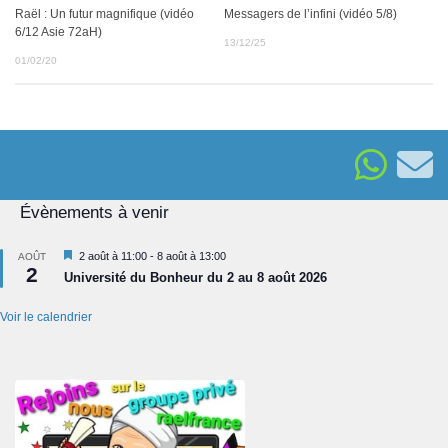
Raël : Un futur magnifique (vidéo
Messagers de l’infini (vidéo 5/8)
6/12 Asie 72aH)
13/12/25
01/02/20
Évènements à venir
Mis
2 août à 11:00
-
8 août à 13:00
AOÛT
2
en
Université du Bonheur du 2 au 8 août 2026
avant
Voir le calendrier