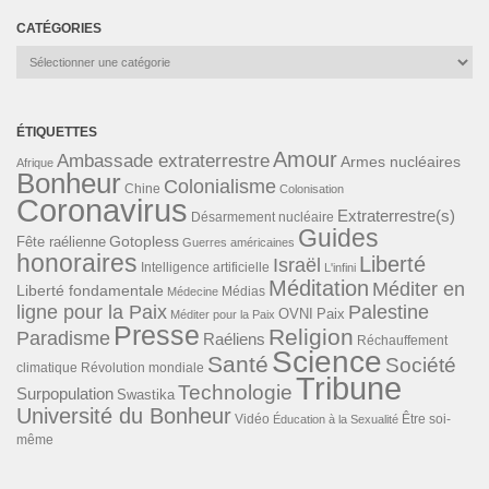
CATÉGORIES
Catégories
ÉTIQUETTES
Amour
Ambassade extraterrestre
Armes nucléaires
Afrique
Bonheur
Colonialisme
Chine
Colonisation
Coronavirus
Extraterrestre(s)
Désarmement nucléaire
Guides
Gotopless
Fête raélienne
Guerres américaines
honoraires
Liberté
Israël
Intelligence artificielle
L'infini
Méditation
Méditer en
Liberté fondamentale
Médias
Médecine
ligne pour la Paix
Palestine
Paix
OVNI
Méditer pour la Paix
Presse
Religion
Paradisme
Raéliens
Réchauffement
Science
Santé
Société
Révolution mondiale
climatique
Tribune
Technologie
Surpopulation
Swastika
Université du Bonheur
Vidéo
Éducation à la Sexualité
Être soi-
même