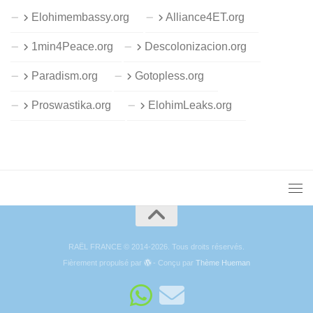
Elohimembassy.org
Alliance4ET.org
1min4Peace.org
Descolonizacion.org
Paradism.org
Gotopless.org
Proswastika.org
ElohimLeaks.org
RAËL FRANCE © 2014-2026. Tous droits réservés.
Fièrement propulsé par
- Conçu par
Thème Hueman