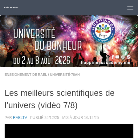
Skip to content
RAËL FRANCE
ENSEIGNEMENT DE RAËL
/
UNIVERSITÉ-78AH
Les meilleurs scientifiques de
l’univers (vidéo 7/8)
PAR
RAELTV
· PUBLIÉ
25/12/25
· MIS À JOUR
16/12/25