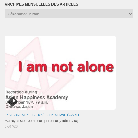
ARCHIVES MENSUELLES DES ARTICLES
Archives
mensuelles
des
articles
ENSEIGNEMENT DE RAËL
/
UNIVERSITÉ-79AH
Maitreya Raël : Je ne suis plus seul (vidéo 10/10)
07/07/26