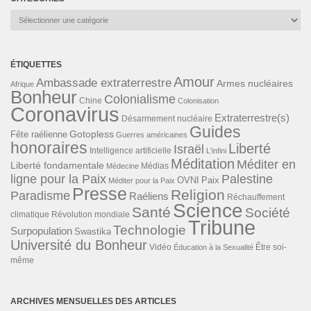
Catégories
ÉTIQUETTES
Amour
Ambassade extraterrestre
Armes nucléaires
Afrique
Bonheur
Colonialisme
Chine
Colonisation
Coronavirus
Extraterrestre(s)
Désarmement nucléaire
Guides
Gotopless
Fête raélienne
Guerres américaines
honoraires
Liberté
Israël
Intelligence artificielle
L'infini
Méditation
Méditer en
Liberté fondamentale
Médias
Médecine
ligne pour la Paix
Palestine
Paix
OVNI
Méditer pour la Paix
Presse
Religion
Paradisme
Raéliens
Réchauffement
Science
Santé
Société
Révolution mondiale
climatique
Tribune
Technologie
Surpopulation
Swastika
Université du Bonheur
Vidéo
Éducation à la Sexualité
Être soi-
même
ARCHIVES MENSUELLES DES ARTICLES