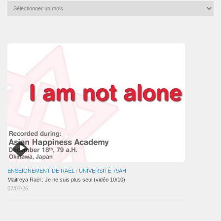
Archives
mensuelles
des
articles
ENSEIGNEMENT DE RAËL
/
UNIVERSITÉ-79AH
Maitreya Raël : Je ne suis plus seul (vidéo 10/10)
07/07/26