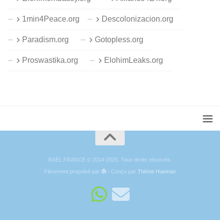
1min4Peace.org
Descolonizacion.org
Paradism.org
Gotopless.org
Proswastika.org
ElohimLeaks.org
RAËL FRANCE © 2014-2026. Tous droits réservés.
Fièrement propulsé par
- Conçu par
Thème Hueman