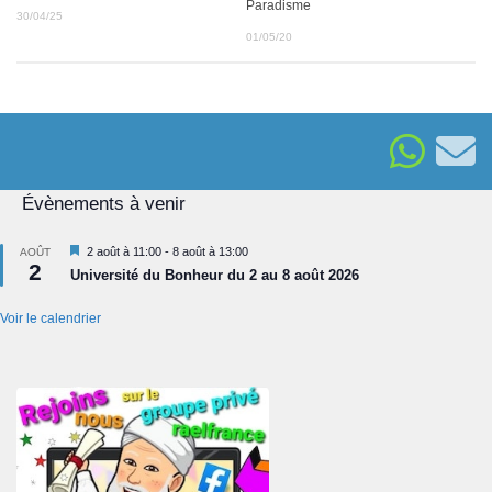
Paradisme
30/04/25
01/05/20
Évènements à venir
Mis
2 août à 11:00
-
8 août à 13:00
AOÛT
2
en
Université du Bonheur du 2 au 8 août 2026
avant
Voir le calendrier