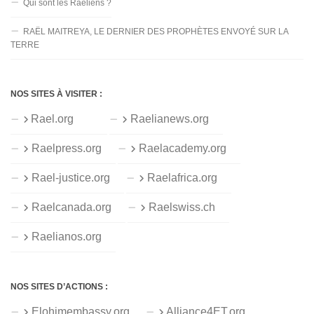
Qui sont les Raéliens ?
RAËL MAITREYA, LE DERNIER DES PROPHÈTES ENVOYÉ SUR LA
TERRE
NOS SITES À VISITER :
Rael.org
Raelianews.org
Raelpress.org
Raelacademy.org
Rael-justice.org
Raelafrica.org
Raelcanada.org
Raelswiss.ch
Raelianos.org
NOS SITES D’ACTIONS :
Elohimembassy.org
Alliance4ET.org