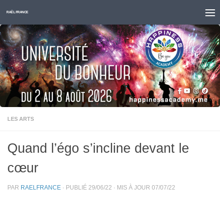
Skip to content
RAËL FRANCE
LES ARTS
Quand l’égo s’incline devant le
cœur
PAR
RAELFRANCE
· PUBLIÉ
29/06/22
· MIS À JOUR
07/07/22