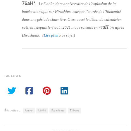
76aH*
:
Le 6 août, date anniversaire de l’explosion de la
bombe atomique sur Hiroshima marque l’entrée de l’Humanité
dans une période charnière. C’est aussi le début du calendrier
aH
raélien : depuis le 6 août 2021, nous sommes en 76
, 76
a
près
H
iroshima. (
Lire plus
à ce sujet)
PARTAGER
Étiquettes :
Amour
L'infini
Paradisme
Tribune