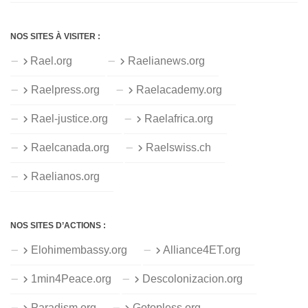
NOS SITES À VISITER :
Rael.org
Raelianews.org
Raelpress.org
Raelacademy.org
Rael-justice.org
Raelafrica.org
Raelcanada.org
Raelswiss.ch
Raelianos.org
NOS SITES D’ACTIONS :
Elohimembassy.org
Alliance4ET.org
1min4Peace.org
Descolonizacion.org
Paradism.org
Gotopless.org