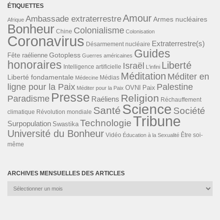
ÉTIQUETTES
Amour
Ambassade extraterrestre
Armes nucléaires
Afrique
Bonheur
Colonialisme
Chine
Colonisation
Coronavirus
Extraterrestre(s)
Désarmement nucléaire
Guides
Gotopless
Fête raélienne
Guerres américaines
honoraires
Liberté
Israël
Intelligence artificielle
L'infini
Méditation
Méditer en
Liberté fondamentale
Médias
Médecine
ligne pour la Paix
Palestine
Paix
OVNI
Méditer pour la Paix
Presse
Religion
Paradisme
Raéliens
Réchauffement
Science
Santé
Société
Révolution mondiale
climatique
Tribune
Technologie
Surpopulation
Swastika
Université du Bonheur
Vidéo
Éducation à la Sexualité
Être soi-
même
ARCHIVES MENSUELLES DES ARTICLES
Archives
mensuelles
des
articles