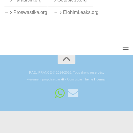
Proswastika.org
ElohimLeaks.org
RAËL FRANCE © 2014-2026. Tous droits réservés.
Fièrement propulsé par
- Conçu par
Thème Hueman