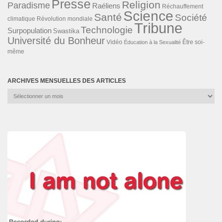
Presse
Religion
Paradisme
Raéliens
Réchauffement
Science
Santé
Société
Révolution mondiale
climatique
Tribune
Technologie
Surpopulation
Swastika
Université du Bonheur
Vidéo
Éducation à la Sexualité
Être soi-
même
ARCHIVES MENSUELLES DES ARTICLES
Archives
mensuelles
des
articles