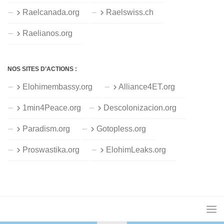
Raelcanada.org
Raelswiss.ch
Raelianos.org
NOS SITES D’ACTIONS :
Elohimembassy.org
Alliance4ET.org
1min4Peace.org
Descolonizacion.org
Paradism.org
Gotopless.org
Proswastika.org
ElohimLeaks.org