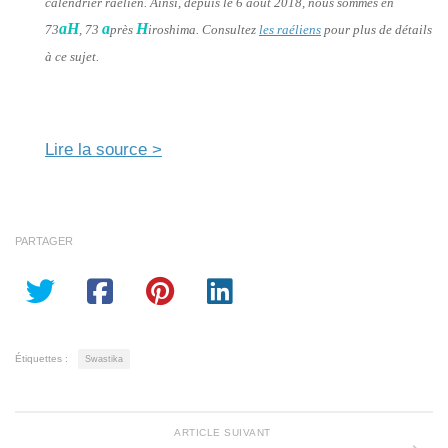
calendrier raélien. Ainsi, depuis le 6 août 2018, nous sommes en
aH
a
H
73
, 73
près
iroshima. Consultez
les raéliens
pour plus de détails
à ce sujet.
Lire la source >
PARTAGER
Étiquettes :
Swastika
ARTICLE SUIVANT