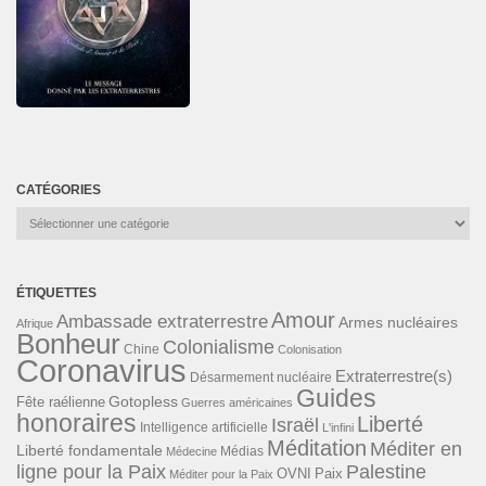
CATÉGORIES
Catégories
ÉTIQUETTES
Amour
Ambassade extraterrestre
Armes nucléaires
Afrique
Bonheur
Colonialisme
Chine
Colonisation
Coronavirus
Extraterrestre(s)
Désarmement nucléaire
Guides
Gotopless
Fête raélienne
Guerres américaines
honoraires
Liberté
Israël
Intelligence artificielle
L'infini
Méditation
Méditer en
Liberté fondamentale
Médias
Médecine
ligne pour la Paix
Palestine
Paix
OVNI
Méditer pour la Paix