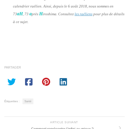
calendrier raélien. Ainsi, depuis le 6 août 2018, nous sommes en
aH
a
H
73
, 73
près
iroshima. Consultez
les raéliens
pour plus de détails
à ce sujet.
PARTAGER
Étiquettes :
Santé
ARTICLE SUIVANT