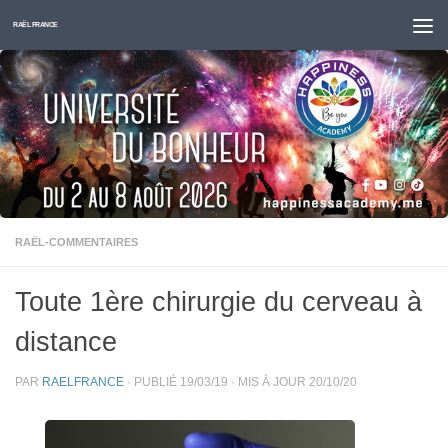
Skip to content
RAËL FRANCE
RAËL-COMMENTAIRES
Toute 1ère chirurgie du cerveau à
distance
PAR
RAELFRANCE
· PUBLIÉ
19/03/19
· MIS À JOUR
20/10/20