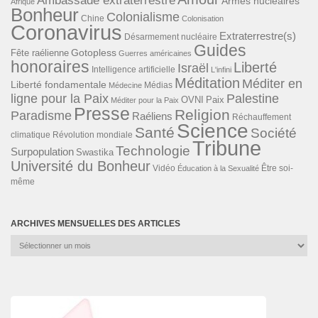
Ambassade extraterrestre
Armes nucléaires
Afrique
Bonheur
Colonialisme
Chine
Colonisation
Coronavirus
Extraterrestre(s)
Désarmement nucléaire
Guides
Gotopless
Fête raélienne
Guerres américaines
honoraires
Liberté
Israël
Intelligence artificielle
L'infini
Méditation
Méditer en
Liberté fondamentale
Médias
Médecine
ligne pour la Paix
Palestine
Paix
OVNI
Méditer pour la Paix
Presse
Religion
Paradisme
Raéliens
Réchauffement
Science
Santé
Société
Révolution mondiale
climatique
Tribune
Technologie
Surpopulation
Swastika
Université du Bonheur
Vidéo
Éducation à la Sexualité
Être soi-
même
ARCHIVES MENSUELLES DES ARTICLES
Archives
mensuelles
des
articles