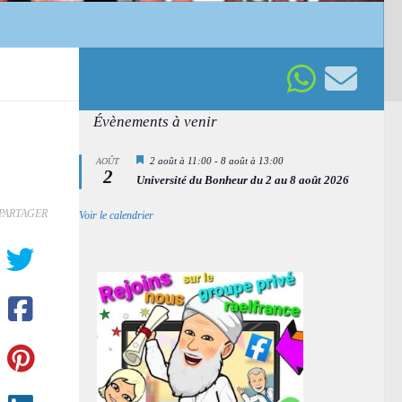
Évènements à venir
Mis
2 août à 11:00
-
8 août à 13:00
AOÛT
2
en
Université du Bonheur du 2 au 8 août 2026
avant
PARTAGER
Voir le calendrier