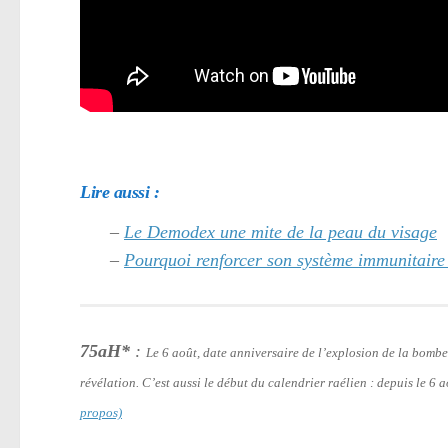
Lire aussi :
–
Le Demodex une mite de la peau du visage
–
Pourquoi renforcer son système immunitaire
75aH*
:
Le 6 août, date anniversaire de l’explosion de la bomb
révélation. C’est aussi le début du calendrier raélien : depuis le 6
propos)