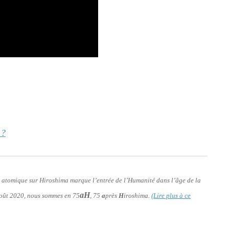
 ?
e atomique sur Hiroshima marque l’entrée de l’Humanité dans l’âge de la
aH
 août 2020, nous sommes en 75
, 75
a
près
H
iroshima.
(Lire plus à ce