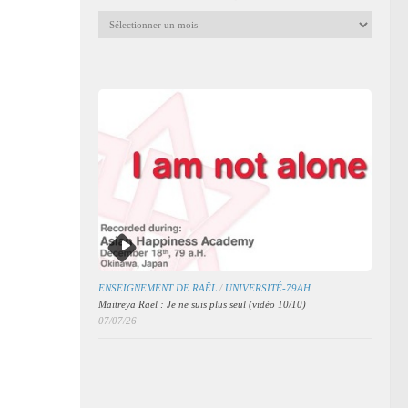
Archives
mensuelles
des
articles
ENSEIGNEMENT DE RAËL
/
UNIVERSITÉ-79AH
Maitreya Raël : Je ne suis plus seul (vidéo 10/10)
07/07/26