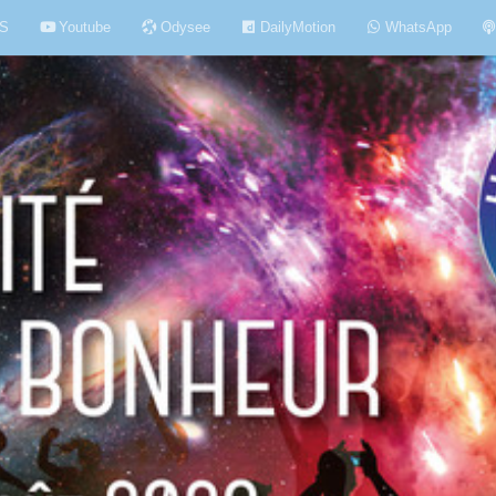
S
Youtube
Odysee
DailyMotion
WhatsApp