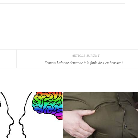
ARTICLE SUIVANT
Francis Lalanne demande à la foule de s’embrasser !