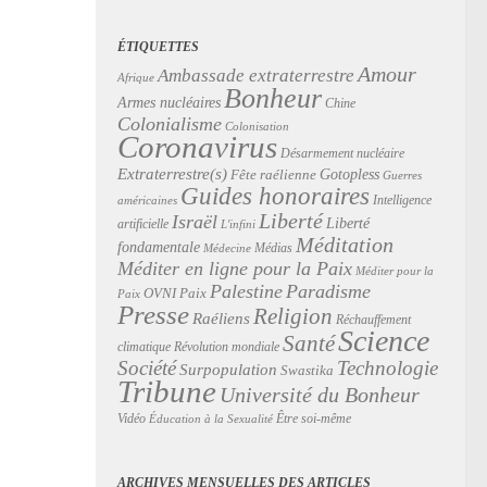
ÉTIQUETTES
Amour
Ambassade extraterrestre
Afrique
Bonheur
Armes nucléaires
Chine
Colonialisme
Colonisation
Coronavirus
Désarmement nucléaire
Extraterrestre(s)
Gotopless
Fête raélienne
Guerres
Guides honoraires
Intelligence
américaines
Liberté
Israël
Liberté
artificielle
L'infini
Méditation
fondamentale
Médias
Médecine
Méditer en ligne pour la Paix
Méditer pour la
Palestine
Paradisme
Paix
OVNI
Paix
Presse
Religion
Raéliens
Réchauffement
Science
Santé
Révolution mondiale
climatique
Technologie
Société
Surpopulation
Swastika
Tribune
Université du Bonheur
Vidéo
Être soi-même
Éducation à la Sexualité
ARCHIVES MENSUELLES DES ARTICLES