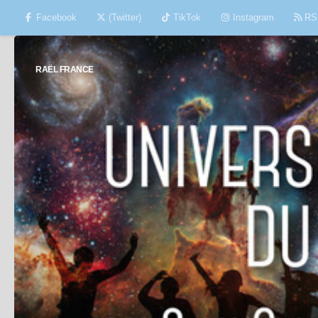
Facebook
(Twitter)
TikTok
Instagram
RS
Skip to content
RAËL FRANCE