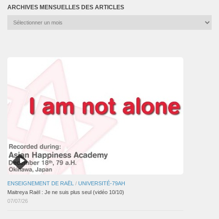
ARCHIVES MENSUELLES DES ARTICLES
Archives
mensuelles
des
articles
ENSEIGNEMENT DE RAËL
/
UNIVERSITÉ-79AH
Maitreya Raël : Je ne suis plus seul (vidéo 10/10)
07/07/26