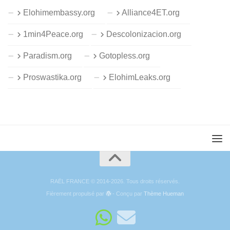
Elohimembassy.org
Alliance4ET.org
1min4Peace.org
Descolonizacion.org
Paradism.org
Gotopless.org
Proswastika.org
ElohimLeaks.org
RAËL FRANCE © 2014-2026. Tous droits réservés.
Fièrement propulsé par
- Conçu par
Thème Hueman