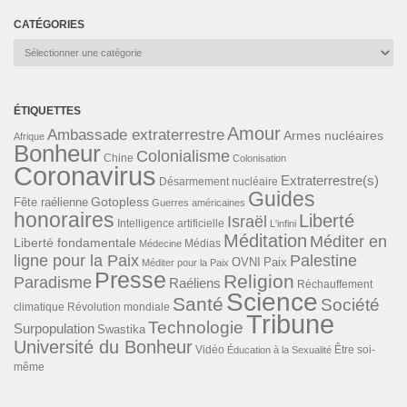
CATÉGORIES
Catégories
ÉTIQUETTES
Amour
Ambassade extraterrestre
Armes nucléaires
Afrique
Bonheur
Colonialisme
Chine
Colonisation
Coronavirus
Extraterrestre(s)
Désarmement nucléaire
Guides
Gotopless
Fête raélienne
Guerres américaines
honoraires
Liberté
Israël
Intelligence artificielle
L'infini
Méditation
Méditer en
Liberté fondamentale
Médias
Médecine
ligne pour la Paix
Palestine
Paix
OVNI
Méditer pour la Paix
Presse
Religion
Paradisme
Raéliens
Réchauffement
Science
Santé
Société
Révolution mondiale
climatique
Tribune
Technologie
Surpopulation
Swastika
Université du Bonheur
Vidéo
Éducation à la Sexualité
Être soi-
même