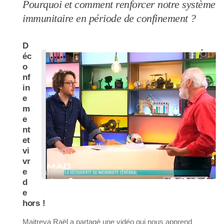
Pourquoi et comment renforcer notre système
immunitaire en période de confinement ?
D
éc
o
nf
in
e
m
e
nt
et
vi
vr
e
d
e
hors !
Maitreya Raël a partagé une vidéo qui nous apprend