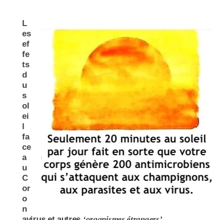
L
es
ef
fe
ts
d
u
s
ol
ei
l
fa
ce
a
u
C
or
o
n
avirus et autres
‘organismes étrangers’