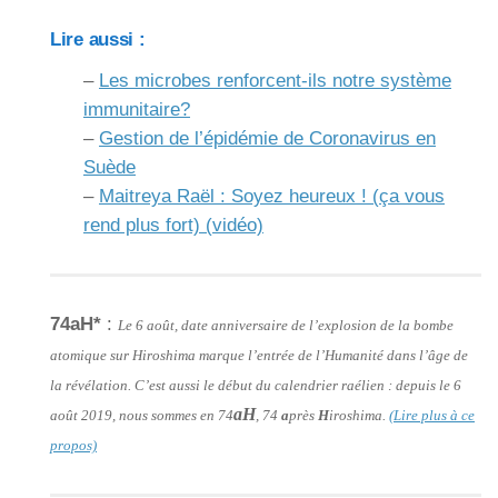
Lire aussi :
–
Les microbes renforcent-ils notre système
immunitaire?
–
Gestion de l’épidémie de Coronavirus en
Suède
–
Maitreya Raël : Soyez heureux ! (ça vous
rend plus fort) (vidéo)
74aH*
:
Le 6 août, date anniversaire de l’explosion de la bombe
atomique sur Hiroshima marque l’entrée de l’Humanité dans l’âge de
la révélation. C’est aussi le début du calendrier raélien : depuis le 6
aH
août 2019, nous sommes en 74
, 74
a
près
H
iroshima.
(Lire plus à ce
propos)