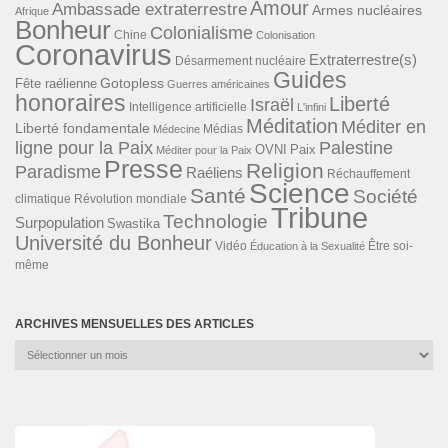
Amour
Ambassade extraterrestre
Armes nucléaires
Afrique
Bonheur
Colonialisme
Chine
Colonisation
Coronavirus
Extraterrestre(s)
Désarmement nucléaire
Guides
Gotopless
Fête raélienne
Guerres américaines
honoraires
Liberté
Israël
Intelligence artificielle
L'infini
Méditation
Méditer en
Liberté fondamentale
Médias
Médecine
ligne pour la Paix
Palestine
Paix
OVNI
Méditer pour la Paix
Presse
Religion
Paradisme
Raéliens
Réchauffement
Science
Santé
Société
Révolution mondiale
climatique
Tribune
Technologie
Surpopulation
Swastika
Université du Bonheur
Vidéo
Éducation à la Sexualité
Être soi-
même
ARCHIVES MENSUELLES DES ARTICLES
Archives
mensuelles
des
articles