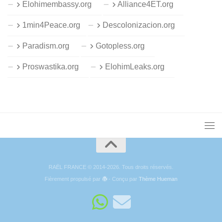
Elohimembassy.org
Alliance4ET.org
1min4Peace.org
Descolonizacion.org
Paradism.org
Gotopless.org
Proswastika.org
ElohimLeaks.org
RAËL FRANCE © 2014-2026. Tous droits réservés.
Fièrement propulsé par
- Conçu par
Thème Hueman