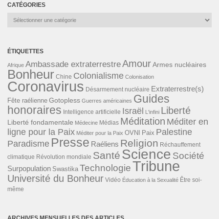
CATÉGORIES
Catégories
ÉTIQUETTES
Amour
Ambassade extraterrestre
Armes nucléaires
Afrique
Bonheur
Colonialisme
Chine
Colonisation
Coronavirus
Extraterrestre(s)
Désarmement nucléaire
Guides
Gotopless
Fête raélienne
Guerres américaines
honoraires
Liberté
Israël
Intelligence artificielle
L'infini
Méditation
Méditer en
Liberté fondamentale
Médias
Médecine
ligne pour la Paix
Palestine
Paix
OVNI
Méditer pour la Paix
Presse
Religion
Paradisme
Raéliens
Réchauffement
Science
Santé
Société
Révolution mondiale
climatique
Tribune
Technologie
Surpopulation
Swastika
Université du Bonheur
Vidéo
Éducation à la Sexualité
Être soi-
même
ARCHIVES MENSUELLES DES ARTICLES