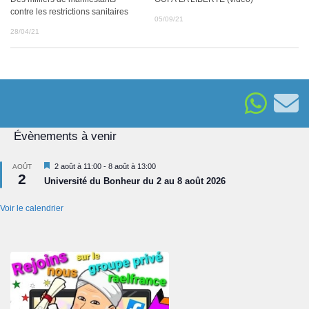
contre les restrictions sanitaires
05/09/21
28/04/21
Évènements à venir
Mis
2 août à 11:00
-
8 août à 13:00
AOÛT
2
en
Université du Bonheur du 2 au 8 août 2026
avant
Voir le calendrier