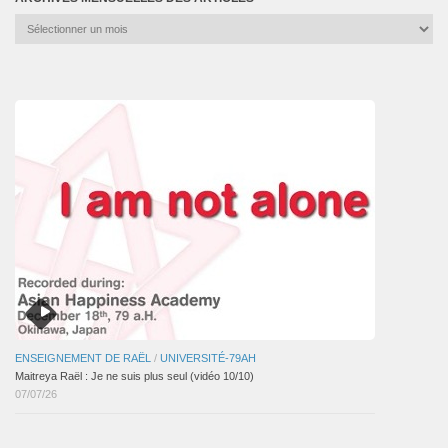
Archives
mensuelles
des
articles
ENSEIGNEMENT DE RAËL
/
UNIVERSITÉ-79AH
Maitreya Raël : Je ne suis plus seul (vidéo 10/10)
07/07/26