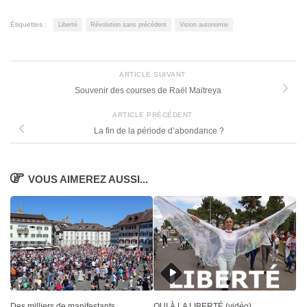
Étiquettes :
Liberté
Révolution sans précédent
Vision autonomie
ARTICLE SUIVANT
Souvenir des courses de Raël Maitreya
ARTICLE PRÉCÉDENT
La fin de la période d’abondance ?
VOUS AIMEREZ AUSSI...
Des milliers de manifestants
OUI À LA LIBERTÉ (vidéo)