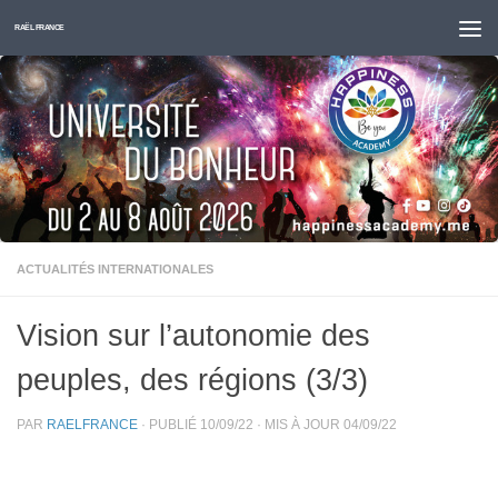
Skip to content
RAËL FRANCE
ACTUALITÉS INTERNATIONALES
Vision sur l’autonomie des
peuples, des régions (3/3)
PAR
RAELFRANCE
· PUBLIÉ
10/09/22
· MIS À JOUR
04/09/22