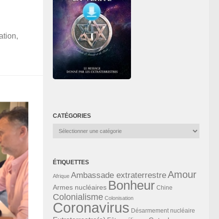
ation,
CATÉGORIES
Catégories
ÉTIQUETTES
Amour
Ambassade extraterrestre
Afrique
Bonheur
Armes nucléaires
Chine
Colonialisme
Colonisation
Coronavirus
Désarmement nucléaire