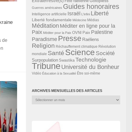
Extraterrestre(s)
Gotopless
Fête raélienne
Guides honoraires
Guerres américaines
Liberté
Israël
Intelligence artificielle
L'infini
Liberté fondamentale
Médias
Médecine
kraine
Méditation
Méditer en ligne pour la
Paix
Palestine
Paix
OVNI
Méditer pour la Paix
Presse
Paradisme
Raéliens
s de
Religion
Révolution
Réchauffement climatique
en
Science
Santé
Société
mondiale
Technologie
Surpopulation
Swastika
Tribune
Université du Bonheur
Vidéo
Éducation à la Sexualité
Être soi-même
ARCHIVES MENSUELLES DES ARTICLES
Archives
mensuelles
des
articles