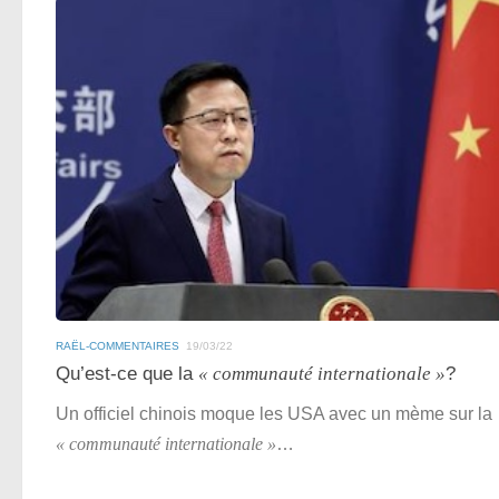
RAËL-COMMENTAIRES
19/03/22
Qu’est-ce que la
« communauté internationale »
?
Un officiel chinois moque les USA avec un mème sur la
« communauté internationale »
…