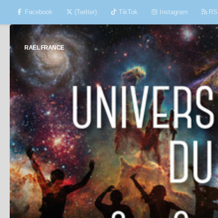
Facebook
(Twitter)
TikTok
Instagram
RS
Skip to content
RAËL FRANCE