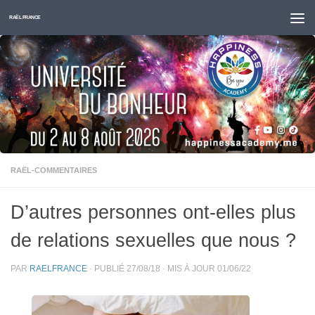
Skip to content
RAËL FRANCE
RAËL-COMMENTAIRES
D’autres personnes ont-elles plus
de relations sexuelles que nous ?
PAR
RAELFRANCE
· PUBLIÉ
27/08/18
· MIS À JOUR
01/06/22