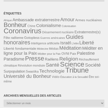
ÉTIQUETTES
Amour
Ambassade extraterrestre
Armes nucléaires
Afrique
Bonheur
Colonialisme
Chine
Colonisation
Coronavirus
Extraterrestre(s)
Désarmement nucléaire
Guides
Gotopless
Fête raélienne
Guerres américaines
honoraires
Liberté
Israël
Intelligence artificielle
L'infini
Méditation
Méditer en
Liberté fondamentale
Médias
Médecine
ligne pour la Paix
Palestine
Paix
OVNI
Méditer pour la Paix
Presse
Religion
Paradisme
Raéliens
Réchauffement
Science
Santé
Société
Révolution mondiale
climatique
Tribune
Technologie
Surpopulation
Swastika
Université du Bonheur
Vidéo
Éducation à la Sexualité
Être soi-
même
ARCHIVES MENSUELLES DES ARTICLES
Archives
mensuelles