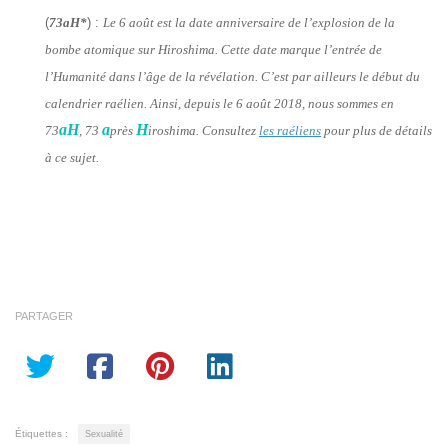
(
73aH*
) :
Le 6 août est la date anniversaire de l’explosion de la
bombe atomique sur Hiroshima. Cette date marque l’entrée de
l’Humanité dans l’âge de la révélation. C’est par ailleurs le début du
calendrier raélien. Ainsi, depuis le 6 août 2018, nous sommes en
aH
a
H
73
, 73
près
iroshima. Consultez
les raéliens
pour plus de détails
à ce sujet.
PARTAGER
Étiquettes :
Sexualité