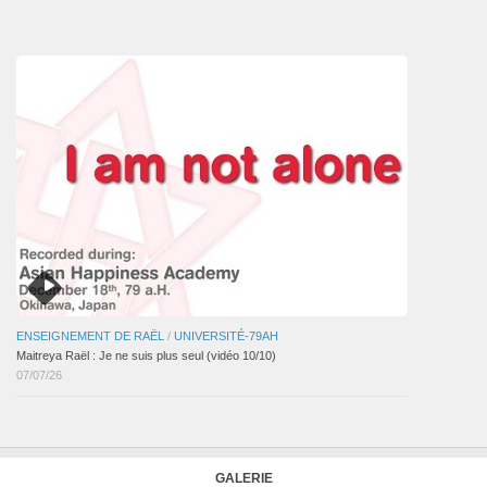
des
articles
ENSEIGNEMENT DE RAËL
/
UNIVERSITÉ-79AH
Maitreya Raël : Je ne suis plus seul (vidéo 10/10)
07/07/26
GALERIE