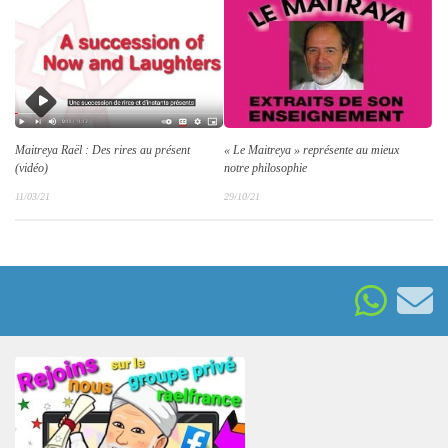
Maitreya Raël : Des rires au présent
« Le Maitreya »
représente au mieux
(vidéo)
notre philosophie
11/03/21
29/10/21