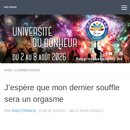
Skip to content
RAËL FRANCE
RAËL-COMMENTAIRES
J’espère que mon dernier souffle
sera un orgasme
PAR
RAELFRANCE
· PUBLIÉ
02/04/21
· MIS À JOUR
05/04/21