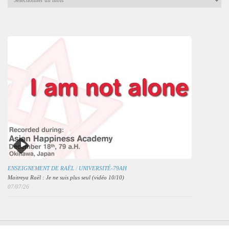
mensuelles
des
articles
ENSEIGNEMENT DE RAËL
/
UNIVERSITÉ-79AH
Maitreya Raël : Je ne suis plus seul (vidéo 10/10)
07/07/26