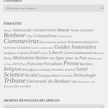
CATÉGORIES
Catégories
ÉTIQUETTES
Amour
Ambassade extraterrestre
Armes nucléaires
Afrique
Bonheur
Colonialisme
Chine
Colonisation
Coronavirus
Extraterrestre(s)
Désarmement nucléaire
Fête
Guides honoraires
Gotopless
raélienne
Guerres américaines
Liberté
Israël
Liberté fondamentale
Intelligence artificielle
L'infini
Médecine
Méditation
Méditer en ligne pour la Paix
Médias
Méditer pour
Presse
Palestine
Paradisme
Raéliens
Paix
OVNI
la Paix
Religion
Santé
Révolution mondiale
Réchauffement climatique
Science
Technologie
Société
Surpopulation
Swastika
Tribune
Université du Bonheur
Vidéo
Éducation à la
Être soi-même
Sexualité
ARCHIVES MENSUELLES DES ARTICLES
Archives