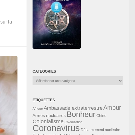
sur la
CATÉGORIES
Catégories
ÉTIQUETTES
Amour
Ambassade extraterrestre
Afrique
Bonheur
Armes nucléaires
Chine
Colonialisme
Colonisation
Coronavirus
Désarmement nucléaire