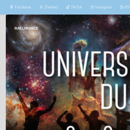
Facebook
(Twitter)
TikTok
Instagram
RS
Skip to content
RAËL FRANCE