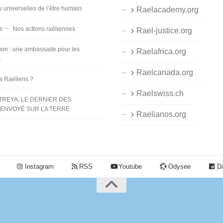
s universelles de l’être humain
Raelacademy.org
s
Nos actions raéliennes
Rael-justice.org
ion : une ambassade pour les
Raelafrica.org
s
Raelcanada.org
es Raéliens ?
Raelswiss.ch
TREYA, LE DERNIER DES
ENVOYÉ SUR LA TERRE
Raelianos.org
Instagram
RSS
Youtube
Odysee
Da