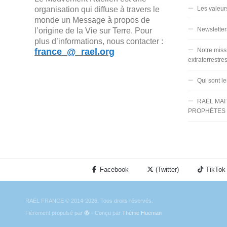
organisation qui diffuse à travers le
Les valeur
monde un Message à propos de
Newsletter
l’origine de la Vie sur Terre. Pour
plus d’informations, nous contacter :
france_@_rael.org
Notre miss
extraterrestre
Qui sont l
RAËL MAI
PROPHÈTES 
Facebook
(Twitter)
TikTok
RAËL FRANCE © 2014-2026. Tous droits réservés.
Fièrement propulsé par
- Conçu par
Thème Hueman