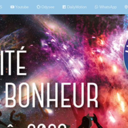
S
Youtube
Odysee
DailyMotion
WhatsApp