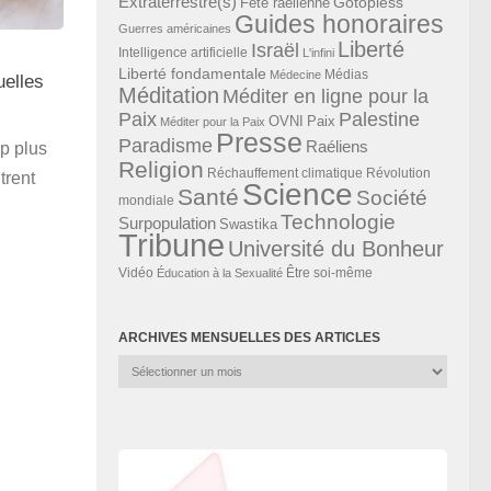
Extraterrestre(s)
Gotopless
Fête raélienne
Guides honoraires
Guerres américaines
Liberté
Israël
Intelligence artificielle
L'infini
Liberté fondamentale
Médias
Médecine
uelles
Méditation
Méditer en ligne pour la
Paix
Palestine
Paix
OVNI
Méditer pour la Paix
Presse
Paradisme
Raéliens
p plus
Religion
Révolution
Réchauffement climatique
trent
Science
Santé
Société
mondiale
Technologie
Surpopulation
Swastika
Tribune
Université du Bonheur
Vidéo
Éducation à la Sexualité
Être soi-même
ARCHIVES MENSUELLES DES ARTICLES
Archives
mensuelles
des
articles