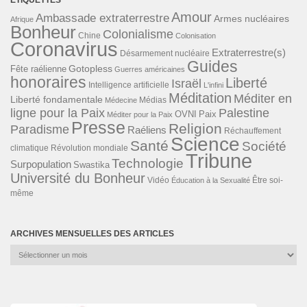
ÉTIQUETTES
Amour
Ambassade extraterrestre
Armes nucléaires
Afrique
Bonheur
Colonialisme
Chine
Colonisation
Coronavirus
Extraterrestre(s)
Désarmement nucléaire
Guides
Gotopless
Fête raélienne
Guerres américaines
honoraires
Liberté
Israël
Intelligence artificielle
L'infini
Méditation
Méditer en
Liberté fondamentale
Médias
Médecine
ligne pour la Paix
Palestine
Paix
OVNI
Méditer pour la Paix
Presse
Religion
Paradisme
Raéliens
Réchauffement
Science
Santé
Société
Révolution mondiale
climatique
Tribune
Technologie
Surpopulation
Swastika
Université du Bonheur
Vidéo
Éducation à la Sexualité
Être soi-
même
ARCHIVES MENSUELLES DES ARTICLES
Archives
mensuelles
des
articles