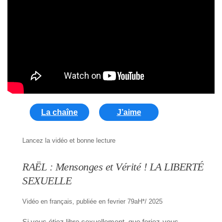
La chaîne
J’aime
Lancez la vidéo et bonne lecture
RAËL : Mensonges et Vérité ! LA LIBERTÉ
SEXUELLE
Vidéo en français, publiée en fevrier 79aH*/ 2025
Si vous étiez libre sexuellement, que feriez-vous