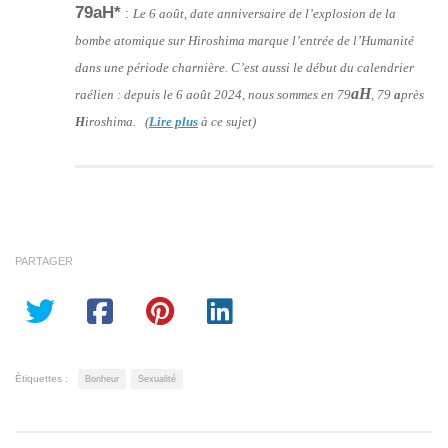
79aH*
:
Le 6 août, date anniversaire de l’explosion de la
bombe atomique sur Hiroshima marque l’entrée de l’Humanité
dans une période charnière. C’est aussi le début du calendrier
aH
raélien : depuis le 6 août 2024, nous sommes en 79
, 79
a
près
H
iroshima. (
Lire plus
à ce sujet)
PARTAGER
Étiquettes :
Bonheur
Sexualité