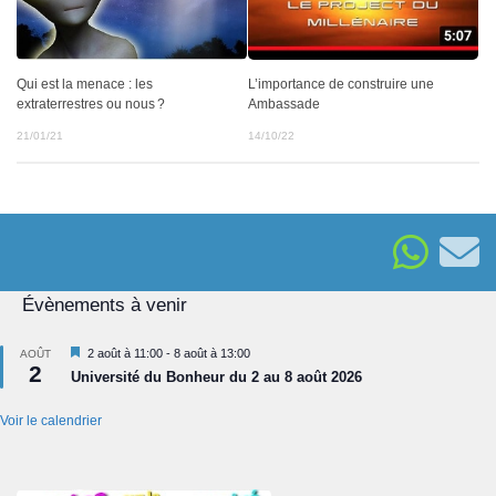
Qui est la menace : les
L’importance de construire une
extraterrestres ou nous ?
Ambassade
21/01/21
14/10/22
Évènements à venir
Mis
2 août à 11:00
-
8 août à 13:00
AOÛT
2
en
Université du Bonheur du 2 au 8 août 2026
avant
Voir le calendrier