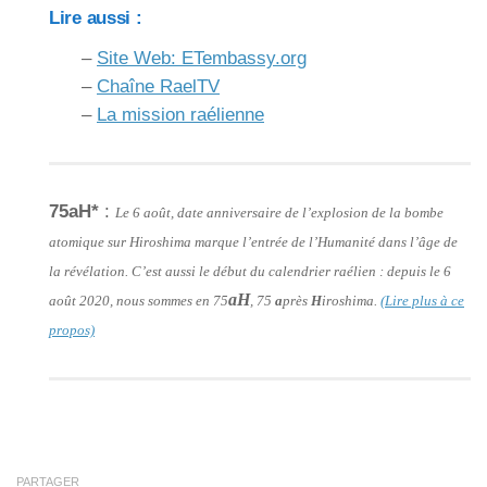
Lire aussi :
–
Site Web: ETembassy.org
–
Chaîne RaelTV
–
La mission raélienne
75aH*
:
Le 6 août, date anniversaire de l’explosion de la bombe
atomique sur Hiroshima marque l’entrée de l’Humanité dans l’âge de
la révélation. C’est aussi le début du calendrier raélien : depuis le 6
aH
août 2020, nous sommes en 75
, 75
a
près
H
iroshima.
(Lire plus à ce
propos)
PARTAGER