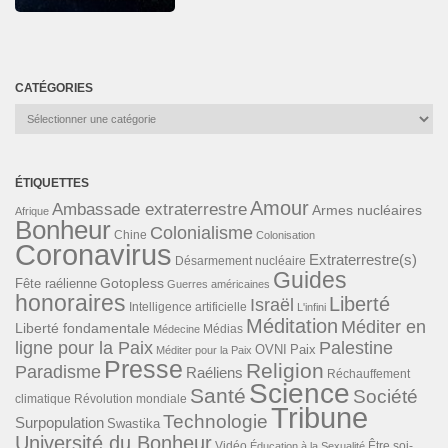
CATÉGORIES
Catégories
ÉTIQUETTES
Amour
Ambassade extraterrestre
Armes nucléaires
Afrique
Bonheur
Colonialisme
Chine
Colonisation
Coronavirus
Extraterrestre(s)
Désarmement nucléaire
Guides
Gotopless
Fête raélienne
Guerres américaines
honoraires
Liberté
Israël
Intelligence artificielle
L'infini
Méditation
Méditer en
Liberté fondamentale
Médias
Médecine
ligne pour la Paix
Palestine
Paix
OVNI
Méditer pour la Paix
Presse
Religion
Paradisme
Raéliens
Réchauffement
Science
Santé
Société
Révolution mondiale
climatique
Tribune
Technologie
Surpopulation
Swastika
Université du Bonheur
Vidéo
Éducation à la Sexualité
Être soi-