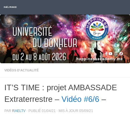
Skip to content
RAËL FRANCE
VIDÉOS D'ACTUALITÉ
IT’S TIME : projet AMBASSADE
Extraterrestre –
Vidéo #6/6
–
PAR
RAELTV
· PUBLIÉ
01/04/21
· MIS À JOUR
05/09/21