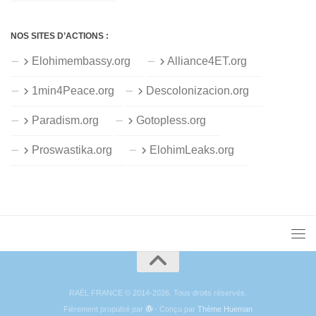
NOS SITES D’ACTIONS :
Elohimembassy.org
Alliance4ET.org
1min4Peace.org
Descolonizacion.org
Paradism.org
Gotopless.org
Proswastika.org
ElohimLeaks.org
RAËL FRANCE © 2014-2026. Tous droits réservés.
Fièrement propulsé par
- Conçu par
Thème Hueman