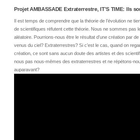
Projet AMBASSADE Extraterrestre, IT’S TIME: Ils so
Il est temps de comprendre que la théorie de l’évolution ne tie
de scientifiques réfutent cette théorie. Nous ne sommes pas le
aléatoire. Pourrions-nous être le résultat d’une création par 
venus du ciel? Extraterrestres? Si c’est le cas, quand on rega
création, ce sont sans aucun doute des artistes et des scient
nous pas nous-mêmes des extraterrestres et ne répétons-nous 
auparavant?