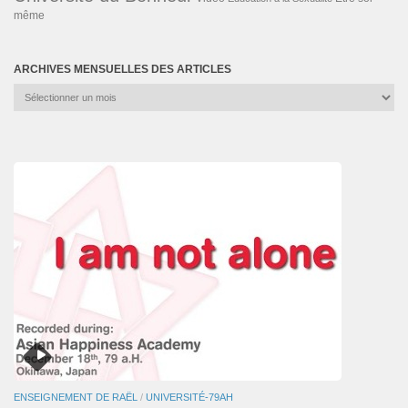
même
ARCHIVES MENSUELLES DES ARTICLES
Archives
mensuelles
des
articles
ENSEIGNEMENT DE RAËL
/
UNIVERSITÉ-79AH