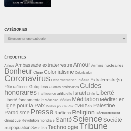
CATÉGORIES
Catégories
ÉTIQUETTES
Amour
Ambassade extraterrestre
Armes nucléaires
Afrique
Bonheur
Colonialisme
Chine
Colonisation
Coronavirus
Extraterrestre(s)
Désarmement nucléaire
Guides
Gotopless
Fête raélienne
Guerres américaines
honoraires
Liberté
Israël
Intelligence artificielle
L'infini
Méditation
Méditer en
Liberté fondamentale
Médias
Médecine
ligne pour la Paix
Palestine
Paix
OVNI
Méditer pour la Paix
Presse
Religion
Paradisme
Raéliens
Réchauffement
Science
Santé
Société
Révolution mondiale
climatique
Tribune
Technologie
Surpopulation
Swastika