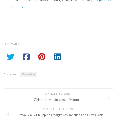
août 2020, nous sommes en 75
, 75
a
près
H
iroshima.
(Lire plus à ce
propos)
PARTAGER
Étiquettes :
Coronavirus
ARTICLE SUIVANT
Chine : La vie des roses (vidéo)
ARTICLE PRÉCÉDENT
Travaux aux Philippines malgré les sanctions des États-Unis