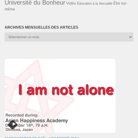
Université du Bonheur
Vidéo
Éducation à la Sexualité
Être soi-
même
ARCHIVES MENSUELLES DES ARTICLES
Archives
mensuelles
des
articles