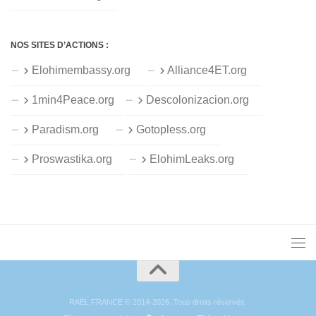
NOS SITES D’ACTIONS :
Elohimembassy.org
Alliance4ET.org
1min4Peace.org
Descolonizacion.org
Paradism.org
Gotopless.org
Proswastika.org
ElohimLeaks.org
RAËL FRANCE © 2014-2026. Tous droits réservés.