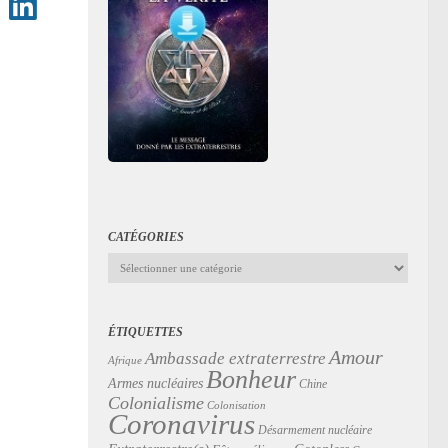
CATÉGORIES
Catégories
ÉTIQUETTES
Amour
Ambassade extraterrestre
Afrique
Bonheur
Armes nucléaires
Chine
Colonialisme
Colonisation
Coronavirus
Désarmement nucléaire