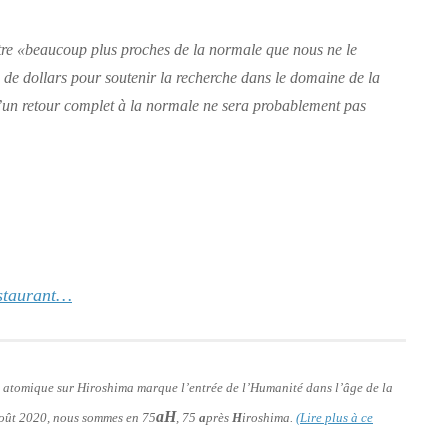
tre
«beaucoup plus proches de la normale que nous ne le
s de dollars pour soutenir la recherche dans le domaine de la
u’un retour complet à la normale ne sera probablement pas
estaurant…
e atomique sur Hiroshima marque l’entrée de l’Humanité dans l’âge de la
aH
 août 2020, nous sommes en 75
, 75
a
près
H
iroshima.
(Lire plus à ce