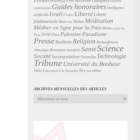
Extraterrestre(s)
Gotopless
Fête raélienne
Guerres
Guides honoraires
Intelligence
américaines
Liberté
Israël
Liberté
artificielle
L'infini
Méditation
fondamentale
Médias
Médecine
Méditer en ligne pour la Paix
Méditer pour la
Palestine
Paradisme
Paix
OVNI
Paix
Presse
Religion
Raéliens
Réchauffement
Science
Santé
Révolution mondiale
climatique
Technologie
Société
Surpopulation
Swastika
Tribune
Université du Bonheur
Vidéo
Être soi-même
Éducation à la Sexualité
ARCHIVES MENSUELLES DES ARTICLES
Archives
mensuelles
des
articles