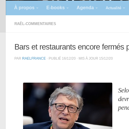
À propos
E-books
Agenda
Actualité
RAËL-COMMENTAIRES
Bars et restaurants encore fermés 
PAR
RAELFRANCE
· PUBLIÉ
16/12/20
· MIS À JOUR
15/12/20
Selo
devr
pend