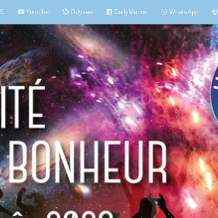
S
Youtube
Odysee
DailyMotion
WhatsApp