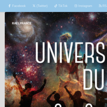
Facebook
(Twitter)
TikTok
Instagram
RS
Skip to content
RAËL FRANCE