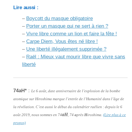
Lire aussi :
–
Boycott du masque obligatoire
–
Porter un masque qui ne sert à rien ?
–
Vivre libre comme un lion et faire la fête !
–
Carpe Diem, Vous êtes né libre !
–
Une liberté illégalement supprimée ?
–
Raël : Mieux vaut mourir libre que vivre sans
liberté
74aH*
:
Le 6 août, date anniversaire de l’explosion de la bombe
atomique sur Hiroshima marque l’entrée de l’Humanité dans l’âge de
la révélation. C’est aussi le début du calendrier raélien : depuis le 6
aH
août 2019, nous sommes en 74
, 74
a
près
H
iroshima.
(Lire plus à ce
propos)