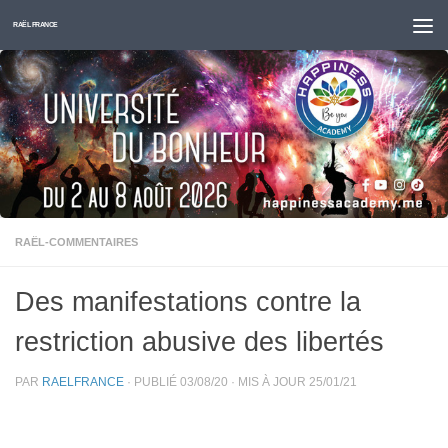
Skip to content
RAËL FRANCE
RAËL-COMMENTAIRES
Des manifestations contre la
restriction abusive des libertés
PAR
RAELFRANCE
· PUBLIÉ
03/08/20
· MIS À JOUR
25/01/21