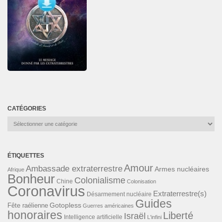
CATÉGORIES
Catégories
ÉTIQUETTES
Amour
Ambassade extraterrestre
Armes nucléaires
Afrique
Bonheur
Colonialisme
Chine
Colonisation
Coronavirus
Extraterrestre(s)
Désarmement nucléaire
Guides
Gotopless
Fête raélienne
Guerres américaines
honoraires
Liberté
Israël
Intelligence artificielle
L'infini