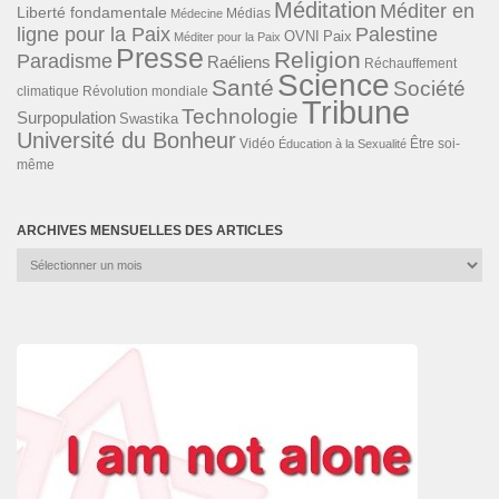
Méditation
Méditer en
Liberté fondamentale
Médias
Médecine
ligne pour la Paix
Palestine
Paix
OVNI
Méditer pour la Paix
Presse
Religion
Paradisme
Raéliens
Réchauffement
Science
Santé
Société
Révolution mondiale
climatique
Tribune
Technologie
Surpopulation
Swastika
Université du Bonheur
Vidéo
Éducation à la Sexualité
Être soi-
même
ARCHIVES MENSUELLES DES ARTICLES
Archives
mensuelles
des
articles