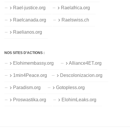
Rael-justice.org
Raelafrica.org
Raelcanada.org
Raelswiss.ch
Raelianos.org
NOS SITES D’ACTIONS :
Elohimembassy.org
Alliance4ET.org
1min4Peace.org
Descolonizacion.org
Paradism.org
Gotopless.org
Proswastika.org
ElohimLeaks.org