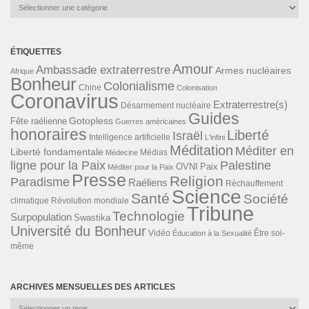
Catégories
ÉTIQUETTES
Amour
Ambassade extraterrestre
Armes nucléaires
Afrique
Bonheur
Colonialisme
Chine
Colonisation
Coronavirus
Extraterrestre(s)
Désarmement nucléaire
Guides
Gotopless
Fête raélienne
Guerres américaines
honoraires
Liberté
Israël
Intelligence artificielle
L'infini
Méditation
Méditer en
Liberté fondamentale
Médias
Médecine
ligne pour la Paix
Palestine
Paix
OVNI
Méditer pour la Paix
Presse
Religion
Paradisme
Raéliens
Réchauffement
Science
Santé
Société
Révolution mondiale
climatique
Tribune
Technologie
Surpopulation
Swastika
Université du Bonheur
Vidéo
Éducation à la Sexualité
Être soi-
même
ARCHIVES MENSUELLES DES ARTICLES
Archives