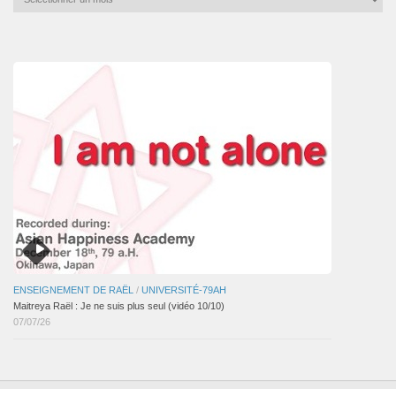
mensuelles
des
articles
ENSEIGNEMENT DE RAËL
/
UNIVERSITÉ-79AH
Maitreya Raël : Je ne suis plus seul (vidéo 10/10)
07/07/26