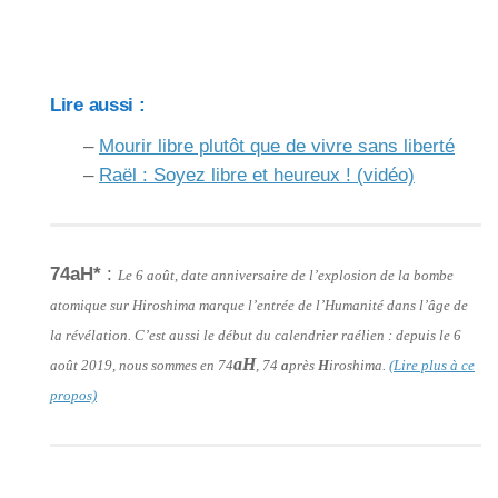
Lire aussi :
–
Mourir libre plutôt que de vivre sans liberté
–
Raël : Soyez libre et heureux ! (vidéo)
74aH*
:
Le 6 août, date anniversaire de l’explosion de la bombe
atomique sur Hiroshima marque l’entrée de l’Humanité dans l’âge de
la révélation. C’est aussi le début du calendrier raélien : depuis le 6
aH
août 2019, nous sommes en 74
, 74
a
près
H
iroshima.
(Lire plus à ce
propos)