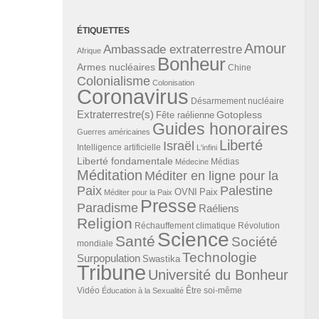
ÉTIQUETTES
Amour
Ambassade extraterrestre
Afrique
Bonheur
Armes nucléaires
Chine
Colonialisme
Colonisation
Coronavirus
Désarmement nucléaire
Extraterrestre(s)
Gotopless
Fête raélienne
Guides honoraires
Guerres américaines
Liberté
Israël
Intelligence artificielle
L'infini
Liberté fondamentale
Médias
Médecine
Méditation
Méditer en ligne pour la
Paix
Palestine
Paix
OVNI
Méditer pour la Paix
Presse
Paradisme
Raéliens
Religion
Révolution
Réchauffement climatique
Science
Santé
Société
mondiale
Technologie
Surpopulation
Swastika
Tribune
Université du Bonheur
Vidéo
Éducation à la Sexualité
Être soi-même