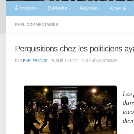
À propos
E-books
Agenda
Actualité
RAËL-COMMENTAIRES
Perquisitions chez les politiciens 
PAR
RAELFRANCE
· PUBLIÉ
16/10/20
· MIS À JOUR
07/03/22
Les 
dans
inco
devr