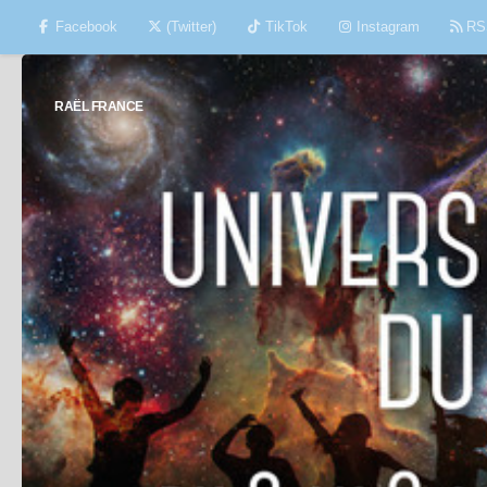
Facebook
(Twitter)
TikTok
Instagram
RS
Skip to content
RAËL FRANCE