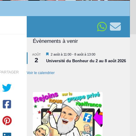
Évènements à venir
Mis
2 août à 11:00
-
8 août à 13:00
AOÛT
2
en
Université du Bonheur du 2 au 8 août 2026
avant
PARTAGER
Voir le calendrier