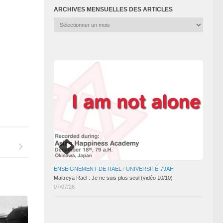
ARCHIVES MENSUELLES DES ARTICLES
Archives
mensuelles
des
articles
ENSEIGNEMENT DE RAËL
/
UNIVERSITÉ-79AH
Maitreya Raël : Je ne suis plus seul (vidéo 10/10)
07/07/26