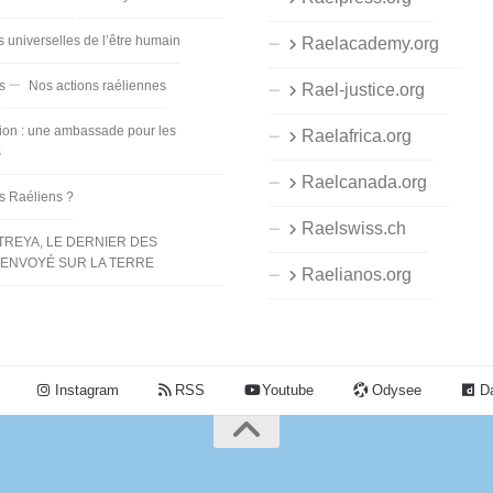
s universelles de l’être humain
Raelacademy.org
s
Nos actions raéliennes
Rael-justice.org
ion : une ambassade pour les
Raelafrica.org
s
Raelcanada.org
es Raéliens ?
Raelswiss.ch
TREYA, LE DERNIER DES
ENVOYÉ SUR LA TERRE
Raelianos.org
Instagram
RSS
Youtube
Odysee
Da