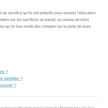
s de sacrifice qu’ils ont endurés pour assurer l’éducation
mptes sur les sacrifices au travail, au niveau de leurs
ussi qu’on leur rende des comptes sur la perte de leurs
bre ?
e falsifiée ?
trouver ?
e atomique sur Hiroshima marque l’entrée de l’Humanité dans l’âge de la