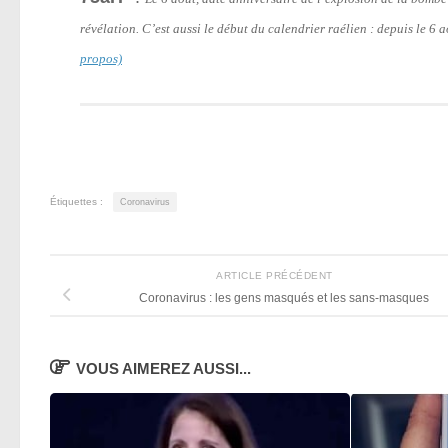
révélation. C’est aussi le début du calendrier raélien : depuis le 6
propos)
Étiquettes :
Coronavirus
ARTICLE PRÉCÉDENT
Coronavirus : les gens masqués et les sans-masques
VOUS AIMEREZ AUSSI...