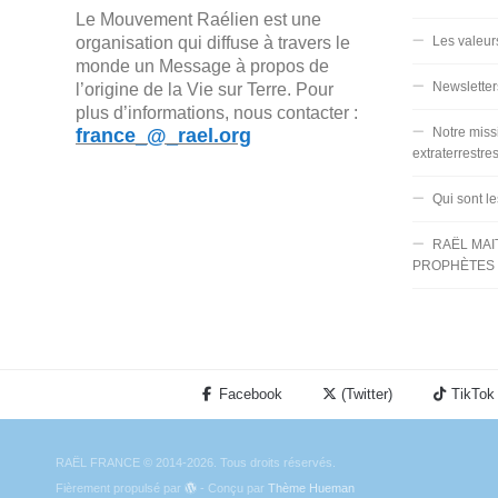
Le Mouvement Raélien est une
organisation qui diffuse à travers le
Les valeur
monde un Message à propos de
Newsletter
l’origine de la Vie sur Terre. Pour
plus d’informations, nous contacter :
france_@_rael.org
Notre miss
extraterrestre
Qui sont l
RAËL MAI
PROPHÈTES 
Facebook
(Twitter)
TikTok
RAËL FRANCE © 2014-2026. Tous droits réservés.
Fièrement propulsé par
- Conçu par
Thème Hueman