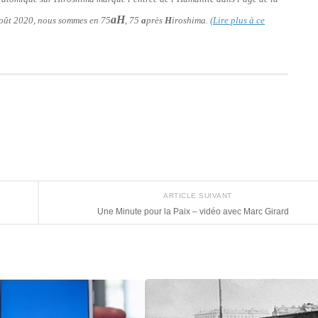
aH
 août 2020, nous sommes en 75
, 75
a
près
H
iroshima.
(Lire plus à ce
ARTICLE SUIVANT
Une Minute pour la Paix – vidéo avec Marc Girard