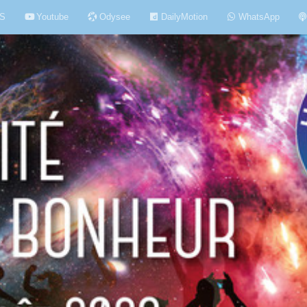
S
Youtube
Odysee
DailyMotion
WhatsApp