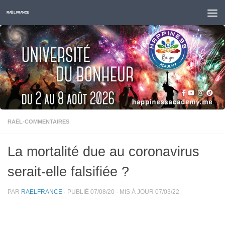
Skip to content
RAËL FRANCE
RAËL-COMMENTAIRES
La mortalité due au coronavirus
serait-elle falsifiée ?
PAR
RAELFRANCE
· PUBLIÉ
07/08/20
· MIS À JOUR
07/03/22