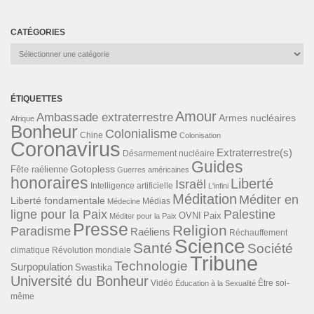
CATÉGORIES
Catégories
ÉTIQUETTES
Amour
Ambassade extraterrestre
Armes nucléaires
Afrique
Bonheur
Colonialisme
Chine
Colonisation
Coronavirus
Extraterrestre(s)
Désarmement nucléaire
Guides
Gotopless
Fête raélienne
Guerres américaines
honoraires
Liberté
Israël
Intelligence artificielle
L'infini
Méditation
Méditer en
Liberté fondamentale
Médias
Médecine
ligne pour la Paix
Palestine
Paix
OVNI
Méditer pour la Paix
Presse
Religion
Paradisme
Raéliens
Réchauffement
Science
Santé
Société
Révolution mondiale
climatique
Tribune
Technologie
Surpopulation
Swastika
Université du Bonheur
Vidéo
Éducation à la Sexualité
Être soi-
même