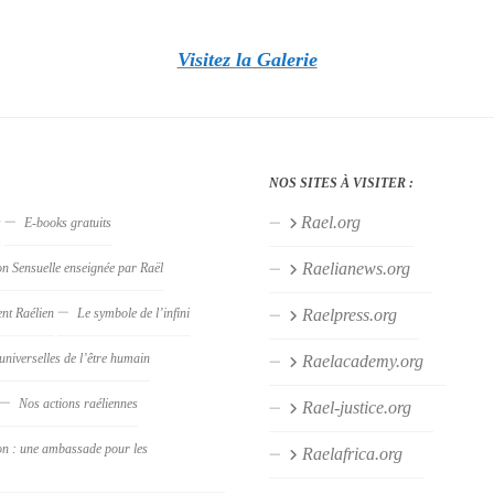
Visitez la Galerie
NOS SITES À VISITER :
Rael.org
s
E-books gratuits
Raelianews.org
on Sensuelle enseignée par Raël
nt Raélien
Le symbole de l’infini
Raelpress.org
universelles de l’être humain
Raelacademy.org
Nos actions raéliennes
Rael-justice.org
on : une ambassade pour les
Raelafrica.org