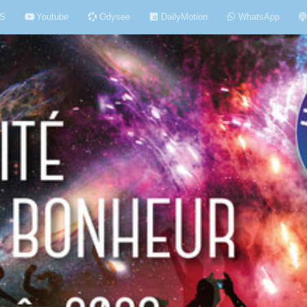
S
Youtube
Odysee
DailyMotion
WhatsApp