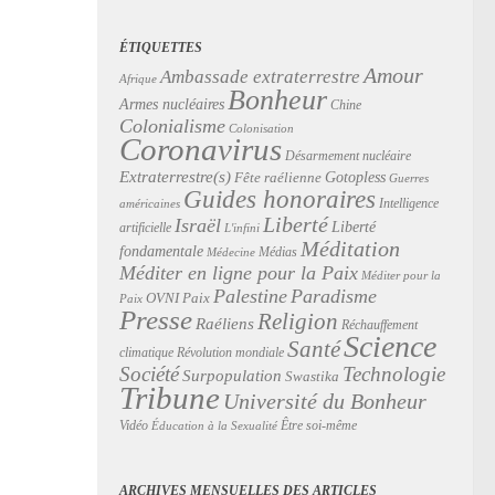
ÉTIQUETTES
Amour
Ambassade extraterrestre
Afrique
Bonheur
Armes nucléaires
Chine
Colonialisme
Colonisation
Coronavirus
Désarmement nucléaire
Extraterrestre(s)
Gotopless
Fête raélienne
Guerres
Guides honoraires
Intelligence
américaines
Liberté
Israël
Liberté
artificielle
L'infini
Méditation
fondamentale
Médias
Médecine
Méditer en ligne pour la Paix
Méditer pour la
Palestine
Paradisme
Paix
OVNI
Paix
Presse
Religion
Raéliens
Réchauffement
Science
Santé
Révolution mondiale
climatique
Technologie
Société
Surpopulation
Swastika
Tribune
Université du Bonheur
Vidéo
Être soi-même
Éducation à la Sexualité
ARCHIVES MENSUELLES DES ARTICLES