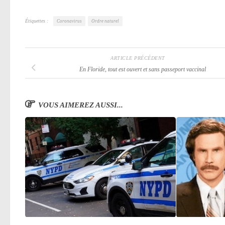
Étiquettes :
Coronavirus
Ordre naturel
ARTICLE PRÉCÉDENT
En Floride, tout est ouvert et sans passeport vaccinal
VOUS AIMEREZ AUSSI...