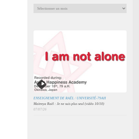
Archives
mensuelles
des
articles
ENSEIGNEMENT DE RAËL
/
UNIVERSITÉ-79AH
Maitreya Raël : Je ne suis plus seul (vidéo 10/10)
07/07/26