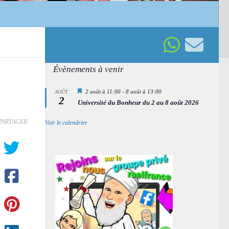
Évènements à venir
Mis
2 août à 11:00
-
8 août à 13:00
AOÛT
2
en
Université du Bonheur du 2 au 8 août 2026
avant
PARTAGER
Voir le calendrier