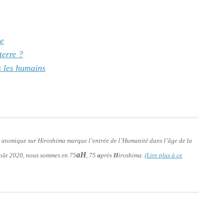
te
terre ?
s les humains
e atomique sur Hiroshima marque l’entrée de l’Humanité dans l’âge de la
aH
 août 2020, nous sommes en 75
, 75
a
près
H
iroshima.
(Lire plus à ce