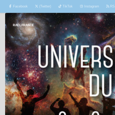
Facebook
(Twitter)
TikTok
Instagram
RS
Skip to content
RAËL FRANCE