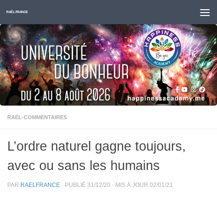
Skip to content
RAËL FRANCE
RAËL-COMMENTAIRES
L’ordre naturel gagne toujours,
avec ou sans les humains
PAR
RAELFRANCE
· PUBLIÉ
31/12/20
· MIS À JOUR
02/01/21