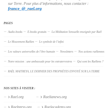
sur Terre. Pour plus d’informations, nous contacter :
france_@_rael.org
PAGES
Audio-books
E-books gratuits
La Méditation Sensuelle enseignée par Raël
Le Mouvement Raélien
Le symbole de l’infini
Les valeurs universelles de l’être humain
Newsletters
Nos actions raéliennes
Notre mission : une ambassade pour les extraterrestres
Qui sont les Raéliens ?
RAËL MAITREYA, LE DERNIER DES PROPHÈTES ENVOYÉ SUR LA TERRE
NOS SITES À VISITER :
Rael.org
Raelianews.org
Raelpress.org
Raelacademy.org