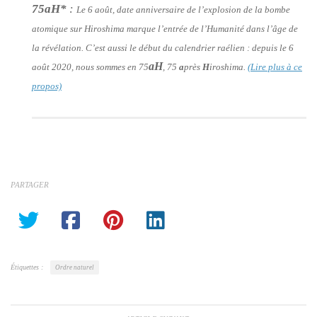
75aH*
:
Le 6 août, date anniversaire de l’explosion de la bombe
atomique sur Hiroshima marque l’entrée de l’Humanité dans l’âge de
la révélation. C’est aussi le début du calendrier raélien : depuis le 6
aH
août 2020, nous sommes en 75
, 75
a
près
H
iroshima.
(Lire plus à ce
propos)
PARTAGER
Étiquettes :
Ordre naturel