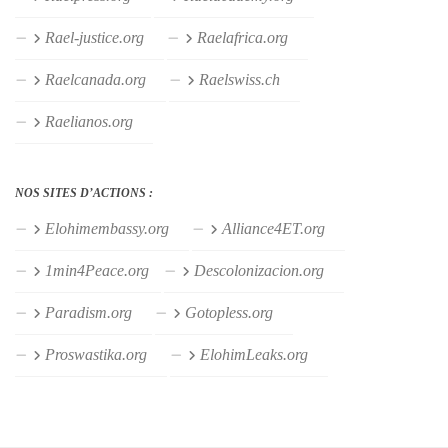
Rael-justice.org
Raelafrica.org
Raelcanada.org
Raelswiss.ch
Raelianos.org
NOS SITES D’ACTIONS :
Elohimembassy.org
Alliance4ET.org
1min4Peace.org
Descolonizacion.org
Paradism.org
Gotopless.org
Proswastika.org
ElohimLeaks.org