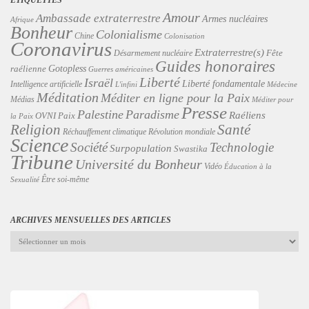
Amour
Ambassade extraterrestre
Armes nucléaires
Afrique
Bonheur
Colonialisme
Chine
Colonisation
Coronavirus
Extraterrestre(s)
Désarmement nucléaire
Fête
Guides honoraires
Gotopless
raélienne
Guerres américaines
Liberté
Israël
Liberté fondamentale
Intelligence artificielle
L'infini
Médecine
Méditation
Méditer en ligne pour la Paix
Médias
Méditer pour
Presse
Palestine
Paradisme
Raéliens
Paix
OVNI
la Paix
Religion
Santé
Révolution mondiale
Réchauffement climatique
Science
Technologie
Société
Surpopulation
Swastika
Tribune
Université du Bonheur
Vidéo
Éducation à la
Être soi-même
Sexualité
ARCHIVES MENSUELLES DES ARTICLES
Archives
mensuelles
des
articles