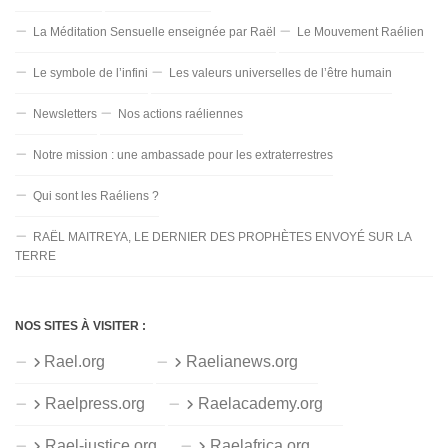
La Méditation Sensuelle enseignée par Raël
Le Mouvement Raélien
Le symbole de l’infini
Les valeurs universelles de l’être humain
Newsletters
Nos actions raéliennes
Notre mission : une ambassade pour les extraterrestres
Qui sont les Raéliens ?
RAËL MAITREYA, LE DERNIER DES PROPHÈTES ENVOYÉ SUR LA
TERRE
NOS SITES À VISITER :
Rael.org
Raelianews.org
Raelpress.org
Raelacademy.org
Rael-justice.org
Raelafrica.org