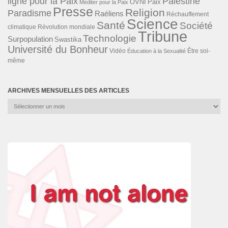
ligne pour la Paix
Palestine
Paix
OVNI
Méditer pour la Paix
Presse
Religion
Paradisme
Raéliens
Réchauffement
Science
Santé
Société
Révolution mondiale
climatique
Tribune
Technologie
Surpopulation
Swastika
Université du Bonheur
Vidéo
Éducation à la Sexualité
Être soi-
même
ARCHIVES MENSUELLES DES ARTICLES
Archives
mensuelles
des
articles