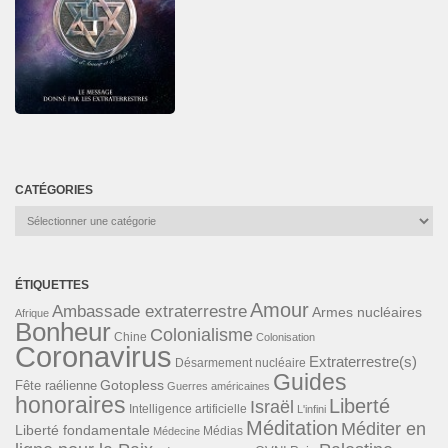
CATÉGORIES
Catégories
ÉTIQUETTES
Amour
Ambassade extraterrestre
Armes nucléaires
Afrique
Bonheur
Colonialisme
Chine
Colonisation
Coronavirus
Extraterrestre(s)
Désarmement nucléaire
Guides
Gotopless
Fête raélienne
Guerres américaines
honoraires
Liberté
Israël
Intelligence artificielle
L'infini
Méditation
Méditer en
Liberté fondamentale
Médias
Médecine