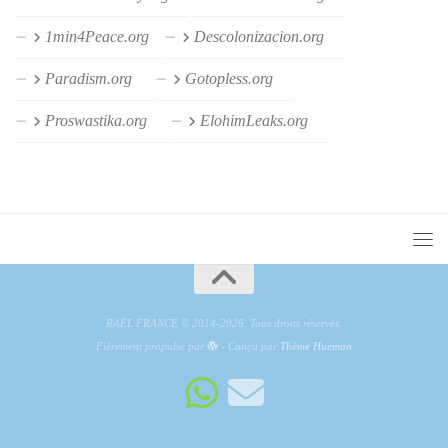
1min4Peace.org
Descolonizacion.org
Paradism.org
Gotopless.org
Proswastika.org
ElohimLeaks.org
RAËL FRANCE © 2014-2026. Tous droits réservés.
Fièrement propulsé par
- Conçu par
Thème Hueman