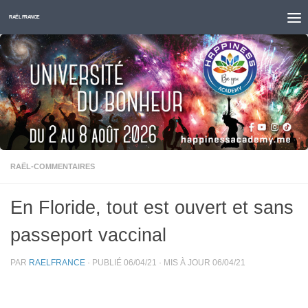
Skip to content
RAËL FRANCE
RAËL-COMMENTAIRES
En Floride, tout est ouvert et sans
passeport vaccinal
PAR
RAELFRANCE
· PUBLIÉ
06/04/21
· MIS À JOUR
06/04/21