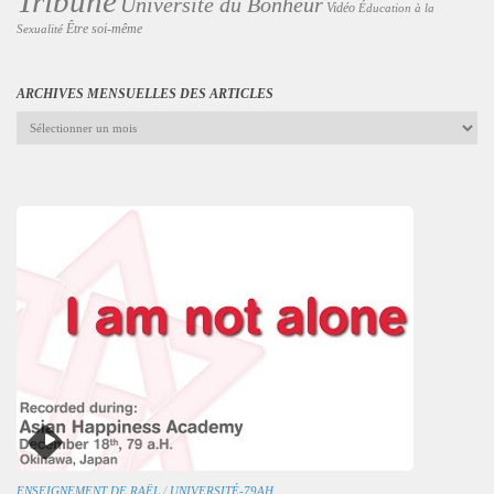
Tribune
Université du Bonheur
Vidéo
Éducation à la
Être soi-même
Sexualité
ARCHIVES MENSUELLES DES ARTICLES
Archives
mensuelles
des
articles
ENSEIGNEMENT DE RAËL
/
UNIVERSITÉ-79AH