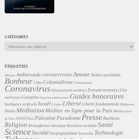
CATÉGORIES
Catégories
ÉTIQUETTES
Amour
Ambassade extraterrestre
Armes nucléaires
Afrique
Bonheur
Colonialisme
Chine
Colonisation
Coronavirus
Extraterrestre(s)
Désarmement nucléaire
Fête
Guides honoraires
Gotopless
raélienne
Guerres américaines
Liberté
Israël
Liberté fondamentale
Intelligence artificielle
L'infini
Médecine
Méditation
Méditer en ligne pour la Paix
Médias
Méditer pour
Presse
Palestine
Paradisme
Raéliens
Paix
OVNI
la Paix
Religion
Santé
Révolution mondiale
Réchauffement climatique
Science
Technologie
Société
Surpopulation
Swastika