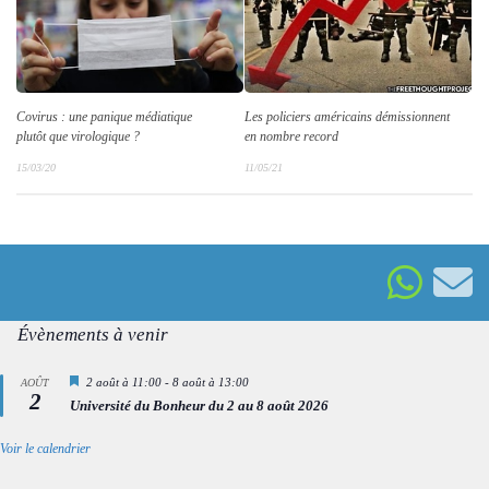
Les policiers américains démissionnent
Covirus : une panique médiatique
en nombre record
plutôt que virologique ?
11/05/21
15/03/20
Évènements à venir
Mis
2 août à 11:00
-
8 août à 13:00
AOÛT
2
en
Université du Bonheur du 2 au 8 août 2026
avant
Voir le calendrier