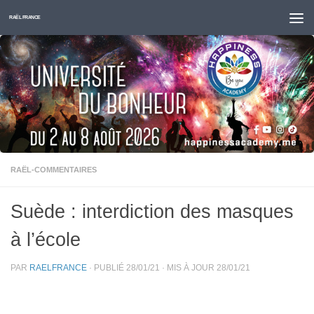
Skip to content
RAËL FRANCE
RAËL-COMMENTAIRES
Suède : interdiction des masques
à l’école
PAR
RAELFRANCE
· PUBLIÉ
28/01/21
· MIS À JOUR
28/01/21