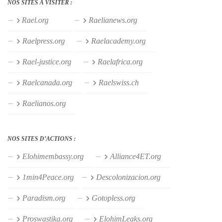
NOS SITES À VISITER :
Rael.org
Raelianews.org
Raelpress.org
Raelacademy.org
Rael-justice.org
Raelafrica.org
Raelcanada.org
Raelswiss.ch
Raelianos.org
NOS SITES D’ACTIONS :
Elohimembassy.org
Alliance4ET.org
1min4Peace.org
Descolonizacion.org
Paradism.org
Gotopless.org
Proswastika.org
ElohimLeaks.org