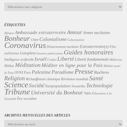
Catégories
ÉTIQUETTES
Amour
Ambassade extraterrestre
Armes nucléaires
Afrique
Bonheur
Colonialisme
Chine
Colonisation
Coronavirus
Extraterrestre(s)
Désarmement nucléaire
Fête
Guides honoraires
Gotopless
raélienne
Guerres américaines
Liberté
Israël
Liberté fondamentale
Intelligence artificielle
L'infini
Médecine
Méditation
Méditer en ligne pour la Paix
Médias
Méditer pour
Presse
Palestine
Paradisme
Raéliens
Paix
OVNI
la Paix
Religion
Santé
Révolution mondiale
Réchauffement climatique
Science
Technologie
Société
Surpopulation
Swastika
Tribune
Université du Bonheur
Vidéo
Éducation à la
Être soi-même
Sexualité
ARCHIVES MENSUELLES DES ARTICLES
Archives