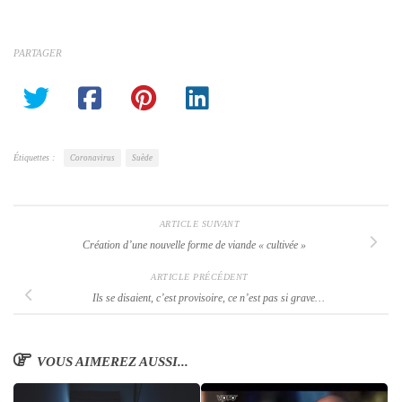
PARTAGER
Étiquettes :
Coronavirus
Suède
ARTICLE SUIVANT
Création d’une nouvelle forme de viande
« cultivée »
ARTICLE PRÉCÉDENT
Ils se disaient, c’est provisoire, ce n’est pas si grave…
VOUS AIMEREZ AUSSI...