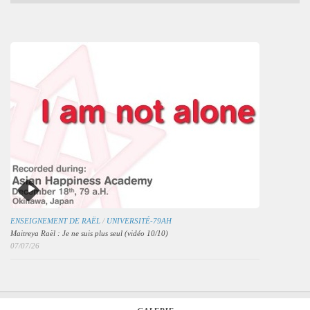
mensuelles
des
articles
ENSEIGNEMENT DE RAËL
/
UNIVERSITÉ-79AH
Maitreya Raël : Je ne suis plus seul (vidéo 10/10)
07/07/26