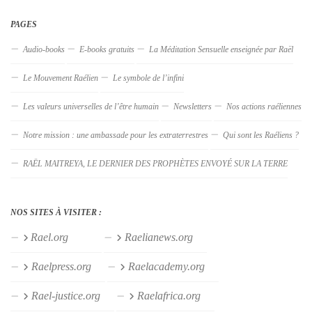
PAGES
Audio-books
E-books gratuits
La Méditation Sensuelle enseignée par Raël
Le Mouvement Raélien
Le symbole de l’infini
Les valeurs universelles de l’être humain
Newsletters
Nos actions raéliennes
Notre mission : une ambassade pour les extraterrestres
Qui sont les Raéliens ?
RAËL MAITREYA, LE DERNIER DES PROPHÈTES ENVOYÉ SUR LA TERRE
NOS SITES À VISITER :
Rael.org
Raelianews.org
Raelpress.org
Raelacademy.org
Rael-justice.org
Raelafrica.org