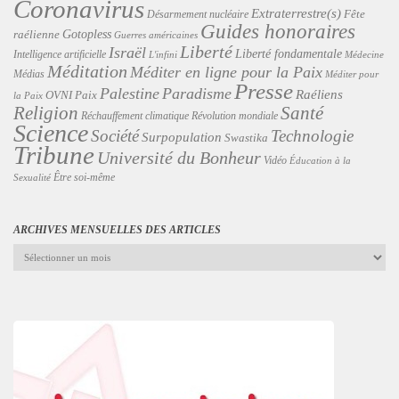
Coronavirus
Extraterrestre(s)
Désarmement nucléaire
Fête
Guides honoraires
Gotopless
raélienne
Guerres américaines
Liberté
Israël
Liberté fondamentale
Intelligence artificielle
L'infini
Médecine
Méditation
Méditer en ligne pour la Paix
Médias
Méditer pour
Presse
Palestine
Paradisme
Raéliens
Paix
OVNI
la Paix
Religion
Santé
Révolution mondiale
Réchauffement climatique
Science
Technologie
Société
Surpopulation
Swastika
Tribune
Université du Bonheur
Vidéo
Éducation à la
Être soi-même
Sexualité
ARCHIVES MENSUELLES DES ARTICLES
Archives
mensuelles
des
articles