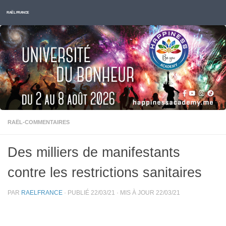
Skip to content
RAËL FRANCE
RAËL-COMMENTAIRES
Des milliers de manifestants
contre les restrictions sanitaires
PAR
RAELFRANCE
· PUBLIÉ
22/03/21
· MIS À JOUR
22/03/21