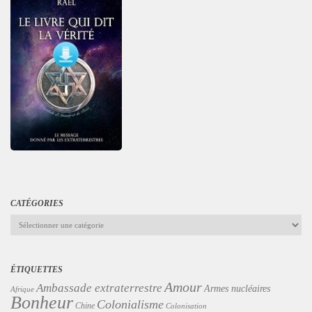
CATÉGORIES
Catégories
ÉTIQUETTES
Amour
Ambassade extraterrestre
Armes nucléaires
Afrique
Bonheur
Colonialisme
Chine
Colonisation