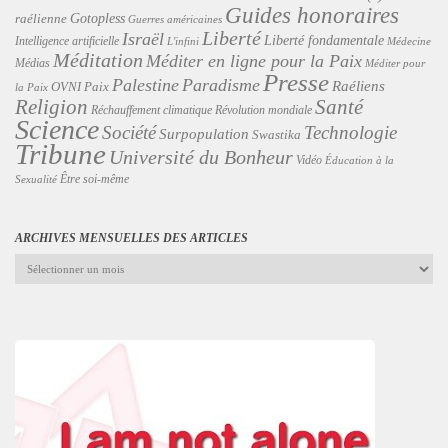
Guides honoraires
Gotopless
raélienne
Guerres américaines
Liberté
Israël
Liberté fondamentale
Intelligence artificielle
L'infini
Médecine
Méditation
Méditer en ligne pour la Paix
Médias
Méditer pour
Presse
Palestine
Paradisme
Raéliens
Paix
OVNI
la Paix
Religion
Santé
Révolution mondiale
Réchauffement climatique
Science
Technologie
Société
Surpopulation
Swastika
Tribune
Université du Bonheur
Vidéo
Éducation à la
Être soi-même
Sexualité
ARCHIVES MENSUELLES DES ARTICLES
Archives
mensuelles
des
articles