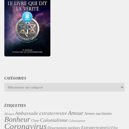
CATÉGORIES
Catégories
ÉTIQUETTES
Amour
Ambassade extraterrestre
Armes nucléaires
Afrique
Bonheur
Colonialisme
Chine
Colonisation
Coronavirus
Extraterrestre(s)
Désarmement nucléaire
Fête