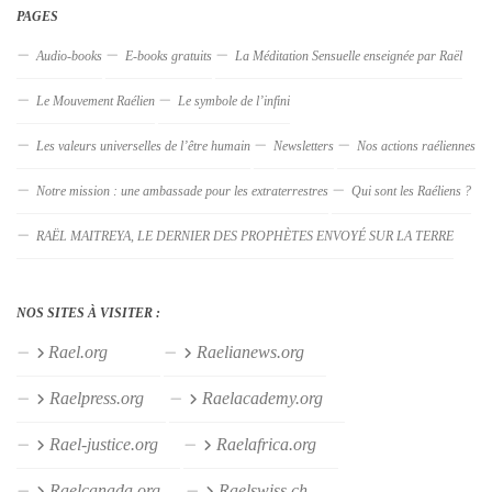
PAGES
Audio-books
E-books gratuits
La Méditation Sensuelle enseignée par Raël
Le Mouvement Raélien
Le symbole de l’infini
Les valeurs universelles de l’être humain
Newsletters
Nos actions raéliennes
Notre mission : une ambassade pour les extraterrestres
Qui sont les Raéliens ?
RAËL MAITREYA, LE DERNIER DES PROPHÈTES ENVOYÉ SUR LA TERRE
NOS SITES À VISITER :
Rael.org
Raelianews.org
Raelpress.org
Raelacademy.org
Rael-justice.org
Raelafrica.org
Raelcanada.org
Raelswiss.ch