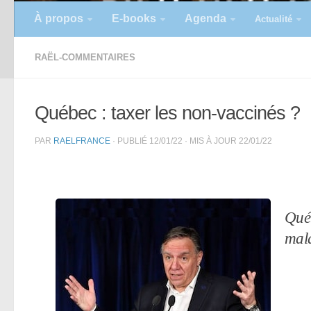
À propos
E-books
Agenda
Actualité
RAËL-COMMENTAIRES
Québec : taxer les non-vaccinés ?
PAR
RAELFRANCE
· PUBLIÉ
12/01/22
· MIS À JOUR
22/01/22
Québ
mala