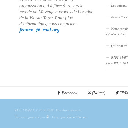
organisation qui diffuse à travers le
Les valeurs 
monde un Message à propos de l’origine
Newsletters
de la Vie sur Terre. Pour plus
d’informations, nous contacter :
france_@_rael.org
Notre missi
extraterrestres
Qui sont les
RAËL MAIT
ENVOYÉ SUR 
Facebook
(Twitter)
TikT
RAËL FRANCE © 2014-2026. Tous droits réservés.
Fièrement propulsé par
- Conçu par
Thème Hueman