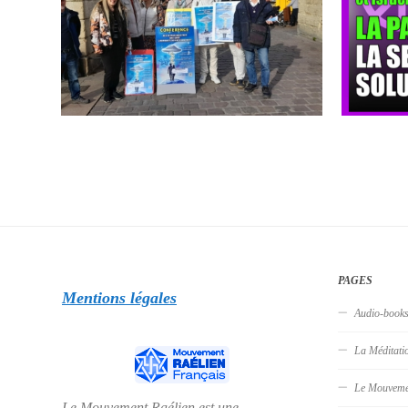
PAGES
Mentions légales
Audio-book
La Méditati
Le Mouveme
Le Mouvement Raélien est une