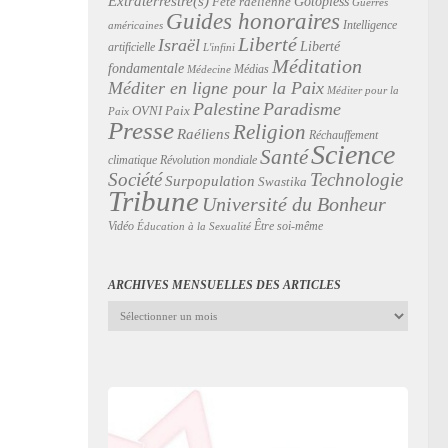
Extraterrestre(s)
Gotopless
Fête raélienne
Guerres
Guides honoraires
Intelligence
américaines
Liberté
Israël
Liberté
artificielle
L'infini
Méditation
fondamentale
Médias
Médecine
Méditer en ligne pour la Paix
Méditer pour la
Palestine
Paradisme
Paix
OVNI
Paix
Presse
Religion
Raéliens
Réchauffement
Science
Santé
Révolution mondiale
climatique
Technologie
Société
Surpopulation
Swastika
Tribune
Université du Bonheur
Vidéo
Être soi-même
Éducation à la Sexualité
ARCHIVES MENSUELLES DES ARTICLES
Archives
mensuelles
des
articles