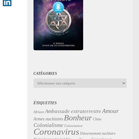
CATÉGORIES
Catégories
ÉTIQUETTES
Amour
Ambassade extraterrestre
Afrique
Bonheur
Armes nucléaires
Chine
Colonialisme
Colonisation
Coronavirus
Désarmement nucléaire