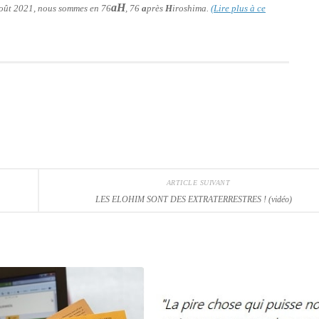
aH
 août 2021, nous sommes en 76
, 76
a
près
H
iroshima.
(Lire plus à ce
ARTICLE SUIVANT
LES ELOHIM SONT DES EXTRATERRESTRES ! (vidéo)