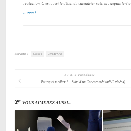
révélation. C’est aussi le début du calendrier raélien : depuis le 6
propos)
Étiquettes :
Canada
Coronavirus
ARTICLE PRÉCÉDENT
Pourquoi méditer ? Suivi d’un Concert méditatif (2 vidéos)
VOUS AIMEREZ AUSSI...