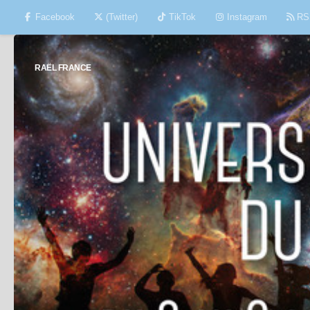
Facebook
(Twitter)
TikTok
Instagram
RS
Skip to content
RAËL FRANCE