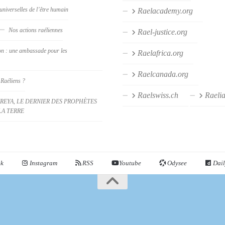
universelles de l’être humain
Raelacademy.org
Nos actions raéliennes
Rael-justice.org
on : une ambassade pour les
Raelafrica.org
Raelcanada.org
 Raéliens ?
Raelswiss.ch
Raeli
REYA, LE DERNIER DES PROPHÈTES
LA TERRE
ok
Instagram
RSS
Youtube
Odysee
Dail