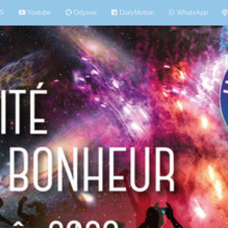
S
Youtube
Odysee
DailyMotion
WhatsApp