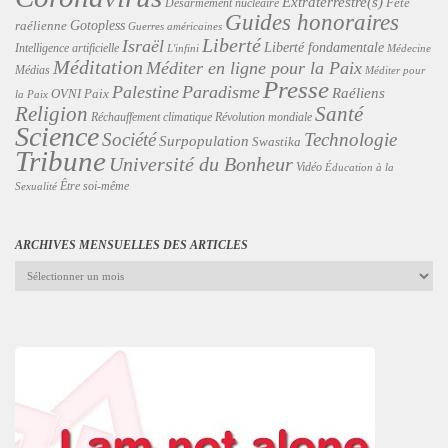
Extraterrestre(s)
Désarmement nucléaire
Fête
Guides honoraires
Gotopless
raélienne
Guerres américaines
Liberté
Israël
Liberté fondamentale
Intelligence artificielle
L'infini
Médecine
Méditation
Méditer en ligne pour la Paix
Médias
Méditer pour
Presse
Palestine
Paradisme
Raéliens
Paix
OVNI
la Paix
Religion
Santé
Révolution mondiale
Réchauffement climatique
Science
Technologie
Société
Surpopulation
Swastika
Tribune
Université du Bonheur
Vidéo
Éducation à la
Être soi-même
Sexualité
ARCHIVES MENSUELLES DES ARTICLES
Archives
mensuelles
des
articles