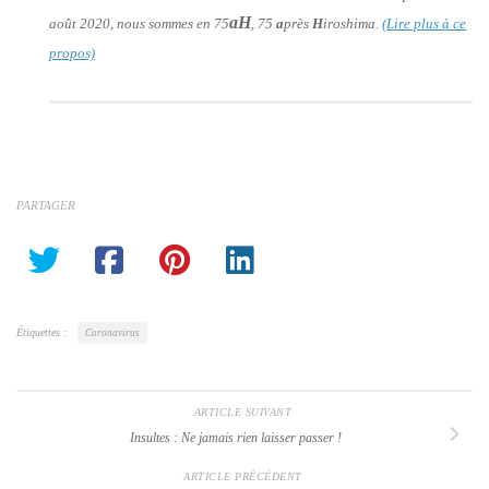
aH
août 2020, nous sommes en 75
, 75
a
près
H
iroshima.
(Lire plus à ce
propos)
PARTAGER
Étiquettes :
Coronavirus
ARTICLE SUIVANT
Insultes : Ne jamais rien laisser passer !
ARTICLE PRÉCÉDENT