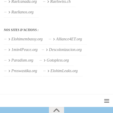
Raelcanada.org
Raelswiss.ch
Raelianos.org
NOS SITES D’ACTIONS :
Elohimembassy.org
Alliance4ET.org
1min4Peace.org
Descolonizacion.org
Paradism.org
Gotopless.org
Proswastika.org
ElohimLeaks.org