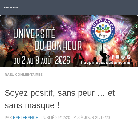
Skip to content
RAËL FRANCE
RAËL-COMMENTAIRES
Soyez positif, sans peur … et
sans masque !
PAR
RAELFRANCE
· PUBLIÉ
29/12/20
· MIS À JOUR
29/12/20