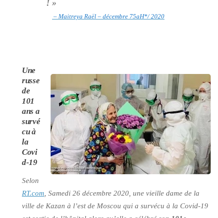
! »
– Maitreya Raël – décembre 75aH*/ 2020
Une
russe
de
101
ans a
survé
cu à
la
Covi
d-19
Selon
RT.com
, Samedi 26 décembre 2020, une vieille dame de la
ville de Kazan à l’est de Moscou qui a survécu à la Covid-19