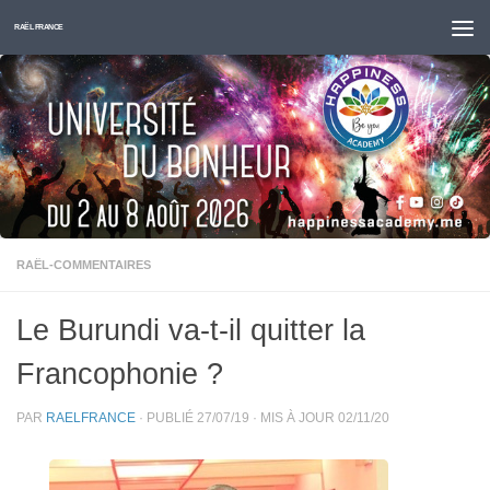
Skip to content
RAËL FRANCE
RAËL-COMMENTAIRES
Le Burundi va-t-il quitter la
Francophonie ?
PAR
RAELFRANCE
· PUBLIÉ
27/07/19
· MIS À JOUR
02/11/20