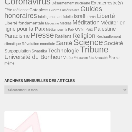
Coronavirus
Extraterrestre(s)
Désarmement nucléaire
Guides
Gotopless
Fête raélienne
Guerres américaines
honoraires
Liberté
Israël
Intelligence artificielle
L'infini
Méditation
Méditer en
Liberté fondamentale
Médias
Médecine
ligne pour la Paix
Palestine
Paix
OVNI
Méditer pour la Paix
Presse
Religion
Paradisme
Raéliens
Réchauffement
Science
Santé
Société
Révolution mondiale
climatique
Tribune
Technologie
Surpopulation
Swastika
Université du Bonheur
Vidéo
Éducation à la Sexualité
Être soi-
même
ARCHIVES MENSUELLES DES ARTICLES
Archives
mensuelles
des
articles