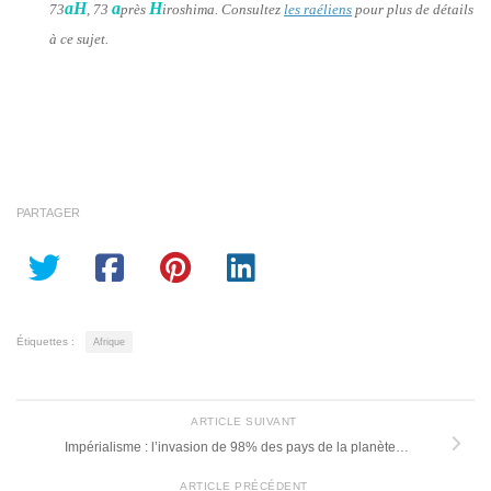
aH
a
H
73
, 73
près
iroshima. Consultez
les raéliens
pour plus de détails
à ce sujet.
PARTAGER
Étiquettes :
Afrique
ARTICLE SUIVANT
Impérialisme : l’invasion de 98% des pays de la planète…
ARTICLE PRÉCÉDENT