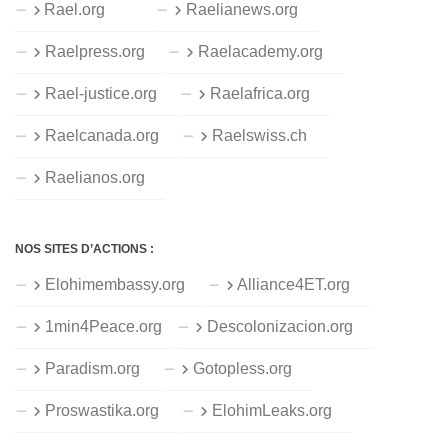
Rael.org
Raelianews.org
Raelpress.org
Raelacademy.org
Rael-justice.org
Raelafrica.org
Raelcanada.org
Raelswiss.ch
Raelianos.org
NOS SITES D’ACTIONS :
Elohimembassy.org
Alliance4ET.org
1min4Peace.org
Descolonizacion.org
Paradism.org
Gotopless.org
Proswastika.org
ElohimLeaks.org