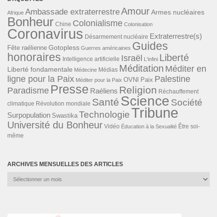
Amour
Ambassade extraterrestre
Armes nucléaires
Afrique
Bonheur
Colonialisme
Chine
Colonisation
Coronavirus
Extraterrestre(s)
Désarmement nucléaire
Guides
Gotopless
Fête raélienne
Guerres américaines
honoraires
Liberté
Israël
Intelligence artificielle
L'infini
Méditation
Méditer en
Liberté fondamentale
Médias
Médecine
ligne pour la Paix
Palestine
Paix
OVNI
Méditer pour la Paix
Presse
Religion
Paradisme
Raéliens
Réchauffement
Science
Santé
Société
Révolution mondiale
climatique
Tribune
Technologie
Surpopulation
Swastika
Université du Bonheur
Vidéo
Éducation à la Sexualité
Être soi-
même
ARCHIVES MENSUELLES DES ARTICLES
Archives
mensuelles
des
articles