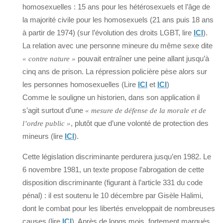
homosexuelles : 15 ans pour les hétérosexuels et l’âge de
la majorité civile pour les homosexuels (21 ans puis 18 ans
à partir de 1974) (sur l’évolution des droits LGBT, lire
ICI
).
La relation avec une personne mineure du même sexe dite
pouvait entraîner une peine allant jusqu’à
« contre nature »
cinq ans de prison. La répression policière pèse alors sur
les personnes homosexuelles (Lire
ICI
et
ICI
)
Comme le souligne un historien, dans son application il
s’agit surtout d’une
« mesure de défense de la morale et de
, plutôt que d’une volonté de protection des
l’ordre public »
mineurs (lire
ICI
).
Cette législation discriminante perdurera jusqu’en 1982. Le
6 novembre 1981, un texte propose l’abrogation de cette
disposition discriminante (figurant à l’article 331 du code
pénal) : il est soutenu le 10 décembre par Gisèle Halimi,
dont le combat pour les libertés enveloppait de nombreuses
causes (lire
ICI
). Après de longs mois, fortement marqués