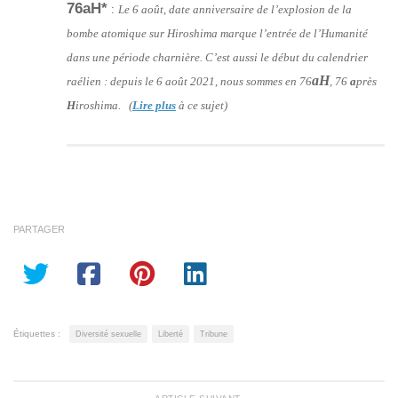
76aH*
:
Le 6 août, date anniversaire de l’explosion de la
bombe atomique sur Hiroshima marque l’entrée de l’Humanité
dans une période charnière. C’est aussi le début du calendrier
aH
raélien : depuis le 6 août 2021, nous sommes en 76
, 76
a
près
H
iroshima. (
Lire plus
à ce sujet)
PARTAGER
Étiquettes :
Diversité sexuelle
Liberté
Tribune