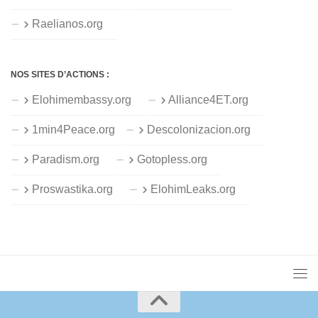
Raelianos.org
NOS SITES D’ACTIONS :
Elohimembassy.org
Alliance4ET.org
1min4Peace.org
Descolonizacion.org
Paradism.org
Gotopless.org
Proswastika.org
ElohimLeaks.org