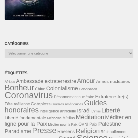
CATÉGORIES
Catégories
ÉTIQUETTES
Amour
Ambassade extraterrestre
Armes nucléaires
Afrique
Bonheur
Colonialisme
Chine
Colonisation
Coronavirus
Extraterrestre(s)
Désarmement nucléaire
Guides
Gotopless
Fête raélienne
Guerres américaines
honoraires
Liberté
Israël
Intelligence artificielle
L'infini
Méditation
Méditer en
Liberté fondamentale
Médias
Médecine
ligne pour la Paix
Palestine
Paix
OVNI
Méditer pour la Paix
Presse
Religion
Paradisme
Raéliens
Réchauffement
Science