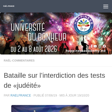
Skip to content
RAËL FRANCE
RAËL-COMMENTAIRES
Bataille sur l’interdiction des tests
de «judéité»
PAR
RAELFRANCE
· PUBLIÉ
07/06/19
· MIS À JOUR
19/10/20