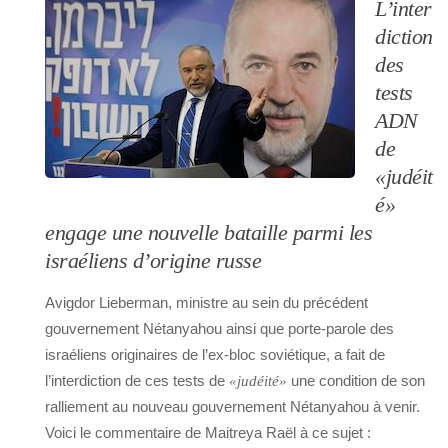
L’inter
diction
des
tests
ADN
de
«judéit
é»
engage une nouvelle bataille parmi les
israéliens d’origine russe
Avigdor Lieberman, ministre au sein du précédent
gouvernement Nétanyahou ainsi que porte-parole des
israéliens originaires de l’ex-bloc soviétique, a fait de
l’interdiction de ces tests de
une condition de son
«judéité»
ralliement au nouveau gouvernement Nétanyahou à venir.
Voici le commentaire de Maitreya Raël à ce sujet :