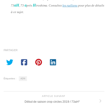
aH
a
H
73
, 73
près
iroshima. Consultez
les raéliens
pour plus de détails
à ce sujet.
PARTAGER
Étiquettes :
ADN
ARTICLE SUIVANT
Début de saison crop circles 2019 / 73aH*