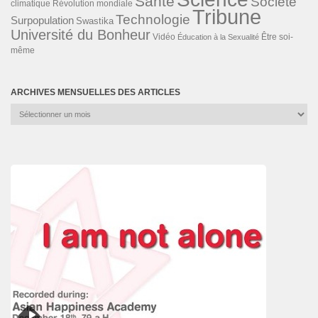
Santé
Société
Révolution mondiale
climatique
Tribune
Technologie
Surpopulation
Swastika
Université du Bonheur
Vidéo
Éducation à la Sexualité
Être soi-
même
ARCHIVES MENSUELLES DES ARTICLES
Archives
mensuelles
des
articles