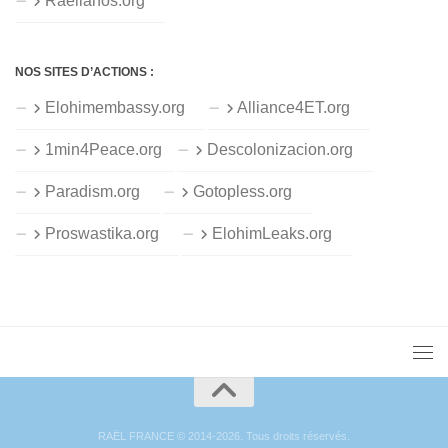
Raelianos.org
NOS SITES D’ACTIONS :
Elohimembassy.org
Alliance4ET.org
1min4Peace.org
Descolonizacion.org
Paradism.org
Gotopless.org
Proswastika.org
ElohimLeaks.org
RAËL FRANCE © 2014-2026. Tous droits réservés.