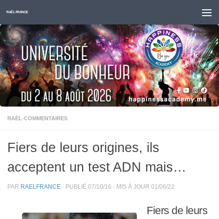
Skip to content
RAËL FRANCE
RAËL-COMMENTAIRES
Fiers de leurs origines, ils
acceptent un test ADN mais…
PAR
RAELFRANCE
· PUBLIÉ
07/10/16
· MIS À JOUR
01/06/22
Fiers de leurs