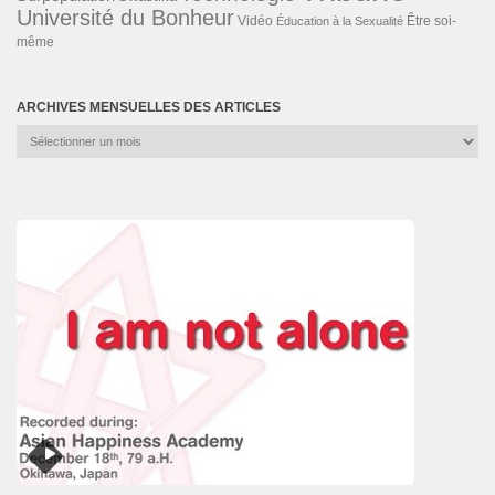
Université du Bonheur
Vidéo
Éducation à la Sexualité
Être soi-
même
ARCHIVES MENSUELLES DES ARTICLES
Archives
mensuelles
des
articles