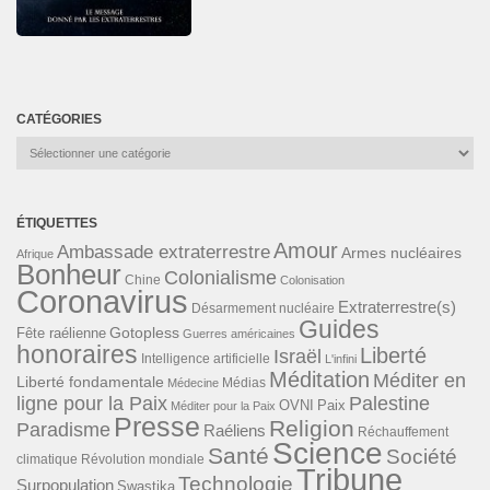
CATÉGORIES
Catégories
ÉTIQUETTES
Amour
Ambassade extraterrestre
Armes nucléaires
Afrique
Bonheur
Colonialisme
Chine
Colonisation
Coronavirus
Extraterrestre(s)
Désarmement nucléaire
Guides
Gotopless
Fête raélienne
Guerres américaines
honoraires
Liberté
Israël
Intelligence artificielle
L'infini
Méditation
Méditer en
Liberté fondamentale
Médias
Médecine
ligne pour la Paix
Palestine
Paix
OVNI
Méditer pour la Paix
Presse
Religion
Paradisme
Raéliens
Réchauffement
Science
Santé
Société
Révolution mondiale
climatique
Tribune
Technologie
Surpopulation
Swastika