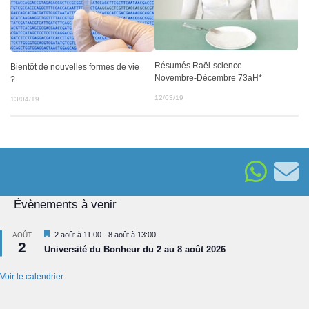
Résumés Raël-science
Bientôt de nouvelles formes de vie
Novembre-Décembre 73aH*
?
12/03/19
13/04/19
Évènements à venir
Mis
2 août à 11:00
-
8 août à 13:00
AOÛT
2
en
Université du Bonheur du 2 au 8 août 2026
avant
Voir le calendrier