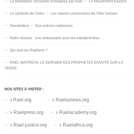
La Méditation Sensuelle enseignée par Raël
Le Mouvement Raélien
Le symbole de l’infini
Les valeurs universelles de l’être humain
Newsletters
Nos actions raéliennes
Notre mission : une ambassade pour les extraterrestres
Qui sont les Raéliens ?
RAËL MAITREYA, LE DERNIER DES PROPHÈTES ENVOYÉ SUR LA
TERRE
NOS SITES À VISITER :
Rael.org
Raelianews.org
Raelpress.org
Raelacademy.org
Rael-justice.org
Raelafrica.org