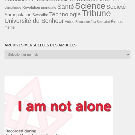
Réchauffement
Science
Santé
Société
Révolution mondiale
climatique
Tribune
Technologie
Surpopulation
Swastika
Université du Bonheur
Vidéo
Éducation à la Sexualité
Être soi-
même
ARCHIVES MENSUELLES DES ARTICLES
Archives
mensuelles
des
articles