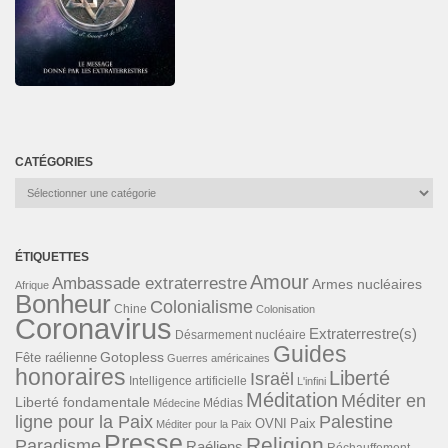
CATÉGORIES
Catégories
ÉTIQUETTES
Amour
Ambassade extraterrestre
Armes nucléaires
Afrique
Bonheur
Colonialisme
Chine
Colonisation
Coronavirus
Extraterrestre(s)
Désarmement nucléaire
Guides
Gotopless
Fête raélienne
Guerres américaines
honoraires
Liberté
Israël
Intelligence artificielle
L'infini
Méditation
Méditer en
Liberté fondamentale
Médias
Médecine
ligne pour la Paix
Palestine
Paix
OVNI
Méditer pour la Paix
Presse
Religion
Paradisme
Raéliens