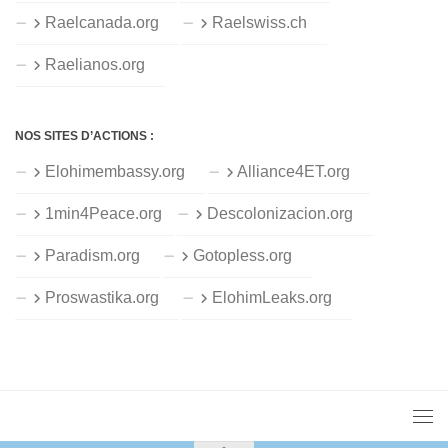
Raelcanada.org
Raelswiss.ch
Raelianos.org
NOS SITES D’ACTIONS :
Elohimembassy.org
Alliance4ET.org
1min4Peace.org
Descolonizacion.org
Paradism.org
Gotopless.org
Proswastika.org
ElohimLeaks.org