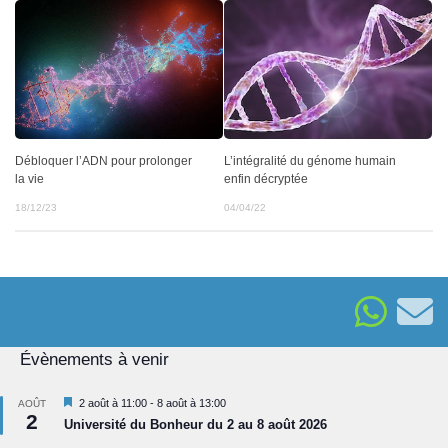
L’intégralité du génome humain
Débloquer l’ADN pour prolonger
enfin décryptée
la vie
04/04/22
18/12/23
Évènements à venir
Mis
2 août à 11:00
-
8 août à 13:00
AOÛT
2
en
Université du Bonheur du 2 au 8 août 2026
avant