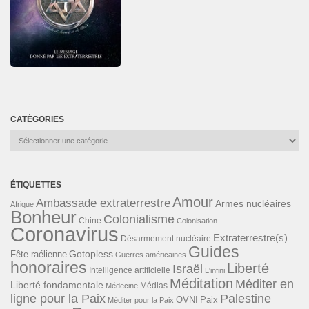
CATÉGORIES
Catégories
ÉTIQUETTES
Amour
Ambassade extraterrestre
Armes nucléaires
Afrique
Bonheur
Colonialisme
Chine
Colonisation
Coronavirus
Extraterrestre(s)
Désarmement nucléaire
Guides
Gotopless
Fête raélienne
Guerres américaines
honoraires
Liberté
Israël
Intelligence artificielle
L'infini
Méditation
Méditer en
Liberté fondamentale
Médias
Médecine
ligne pour la Paix
Palestine
Paix
OVNI
Méditer pour la Paix