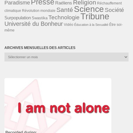
Presse
Religion
Paradisme
Raéliens
Réchauffement
Science
Santé
Société
Révolution mondiale
climatique
Tribune
Technologie
Surpopulation
Swastika
Université du Bonheur
Vidéo
Éducation à la Sexualité
Être soi-
même
ARCHIVES MENSUELLES DES ARTICLES
Archives
mensuelles
des
articles